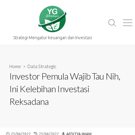
Skip
to
content
Search
Me
Toggle
Strategi Mengatur Keuangan dan Investasi
Home
>
Data Strategic
Investor Pemula Wajib Tau Nih,
Ini Kelebihan Investasi
Reksadana
PUBLISHED
LAST
AUTHOR
23/06/2022
23/06/2022
AFDITYA IMAM