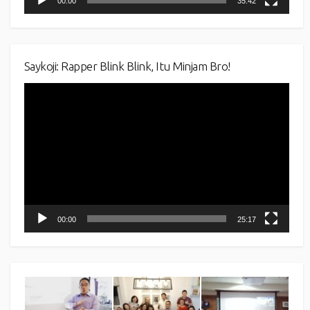
00:00
35:42
Saykoji: Rapper Blink Blink, Itu Minjam Bro!
Video
Player
00:00
25:17