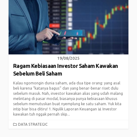
19/08/2025
Ragam Kebiasaan Investor Saham Kawakan
Sebelum Beli Saham
Kalau ngomongin dunia saham, ada dua tipe orang: yang asal
beli karena “katanya bagus” dan yang benar-benar riset dulu
sebelum masuk. Nah, investor kawakan alias yang udah malang
melintang di pasar modal, biasanya punya kebiasaan khusus
sebelum memutuskan buat nyemplung ke satu saham. Yuk kita
intip biar bisa ditiru! 1. Ngulik Laporan Keuangan 📊 Investor
kawakan tuh nggak pernah skip...
CATEGORIES
DATA STRATEGIC