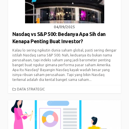
04/09/2025
Nasdaq vs S&P 500: Bedanya Apa Sih dan
Kenapa Penting Buat Investor?
Kalau lo sering ngikutin dunia saham global, pasti sering dengar
istilah Nasdaq sama S&P 500. Nah, keduanya itu bukan nama
perusahaan, tapi indeks saham yang jadi barometer penting
banget buat ngukur gimana performa pasar saham Amerika.
Apa Itu Nasdaq? Bayangin Nasdaq kayak wadah besar yang
isinya ribuan saham perusahaan. Tapi yang bikin Nasdaq
terkenal adalah dia kental banget sama saham...
CATEGORIES
DATA STRATEGIC