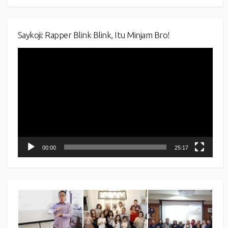
Saykoji: Rapper Blink Blink, Itu Minjam Bro!
Video
Player
00:00
25:17