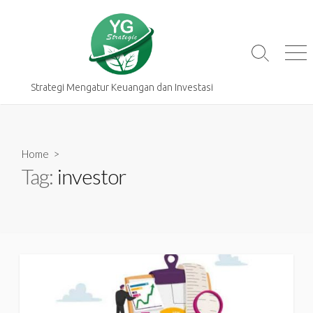
Skip
to
content
Search
Me
Toggle
Strategi Mengatur Keuangan dan Investasi
Home
>
Tag:
investor