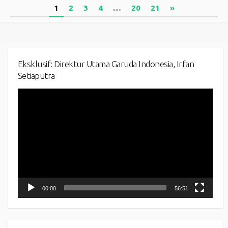
Posts
1
2
3
4
…
20
21
»
pagination
Eksklusif: Direktur Utama Garuda Indonesia, Irfan
Setiaputra
Video
Player
00:00
56:51