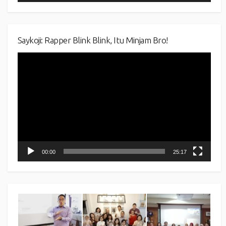
Saykoji: Rapper Blink Blink, Itu Minjam Bro!
Video
Player
00:00
25:17