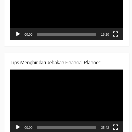
00:00
18:20
Tips Menghindari Jebakan Financial Planner
Video
Player
00:00
35:42