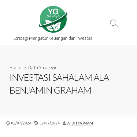
Skip
to
content
Search
Me
Toggle
Strategi Mengatur Keuangan dan Investasi
Home
>
Data Strategic
INVESTASI SAHALAM ALA
BENJAMIN GRAHAM
PUBLISHED
LAST
AUTHOR
02/07/2024
02/07/2024
AFDITYA IMAM
DATE
MODIFIED
DATE