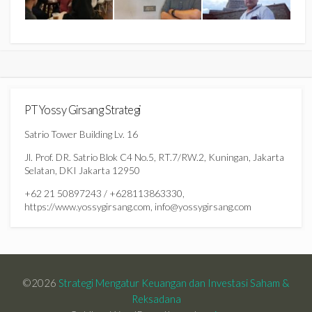
PT Yossy Girsang Strategi
Satrio Tower Building Lv. 16
Jl. Prof. DR. Satrio Blok C4 No.5, RT.7/RW.2, Kuningan, Jakarta
Selatan, DKI Jakarta 12950
+62 21 50897243 / +628113863330,
https://www.yossygirsang.com, info@yossygirsang.com
©2026
Strategi Mengatur Keuangan dan Investasi Saham &
Reksadana