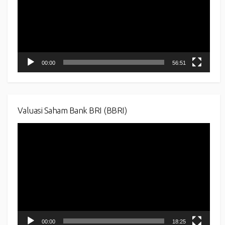
00:00
56:51
Valuasi Saham Bank BRI (BBRI)
Video
Player
00:00
18:25