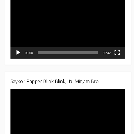
Player
00:00
35:42
Saykoji: Rapper Blink Blink, Itu Minjam Bro!
Video
Player