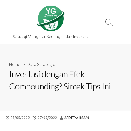
Skip
to
content
Search
Me
Toggle
Strategi Mengatur Keuangan dan Investasi
Home
>
Data Strategic
Investasi dengan Efek
Compounding? Simak Tips Ini
PUBLISHED
LAST
AUTHOR
27/05/2022
27/05/2022
AFDITYA IMAM
DATE
MODIFIED
DATE