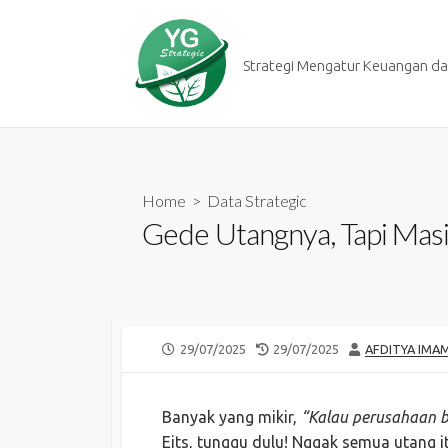
Skip
to
content
Strategi Mengatur Keuangan dan
Home
>
Data Strategic
Gede Utangnya, Tapi Masih
PUBLISHED
LAST
AUTHOR
29/07/2025
29/07/2025
AFDITYA IMA
DATE
MODIFIED
DATE
Banyak yang mikir,
“Kalau perusahaan b
Eits, tunggu dulu! Nggak semua utang i