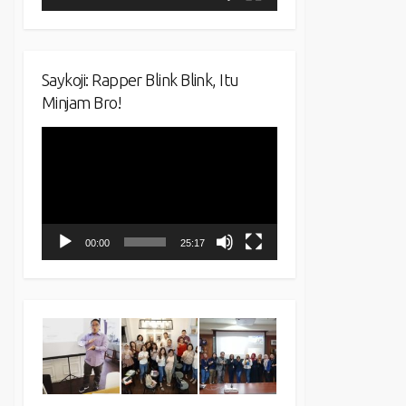
Saykoji: Rapper Blink Blink, Itu
Minjam Bro!
Video
Player
00:00
25:17