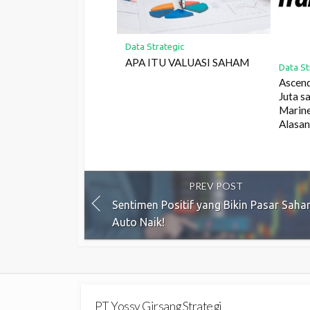
Data Strategic
APA ITU VALUASI SAHAM
Data St
Ascend
Juta 
Marine
Alasa
PREV POST
Sentimen Positif yang Bikin Pasar Sah
Auto Naik!
PT Yossy Girsang Strategi