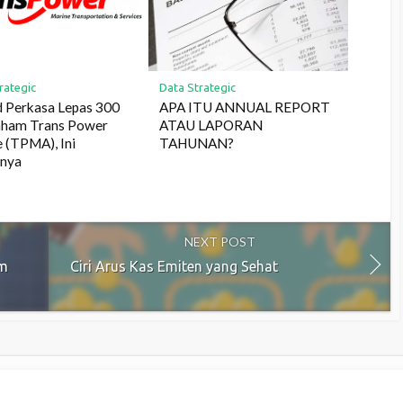
rategic
Data Strategic
 Perkasa Lepas 300
APA ITU ANNUAL REPORT
saham Trans Power
ATAU LAPORAN
 (TPMA), Ini
TAHUNAN?
nnya
NEXT POST
am
Ciri Arus Kas Emiten yang Sehat