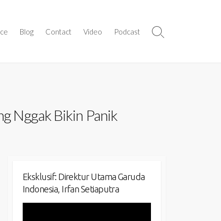
ice
Blog
Contact
Video
Podcast
Search
Toggle
ng Nggak Bikin Panik
Eksklusif: Direktur Utama Garuda
Indonesia, Irfan Setiaputra
Video
Player