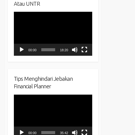
Atau UNTR
Video
Player
00:00
18:20
Tips Menghindari Jebakan
Financial Planner
Video
Player
00:00
35:42