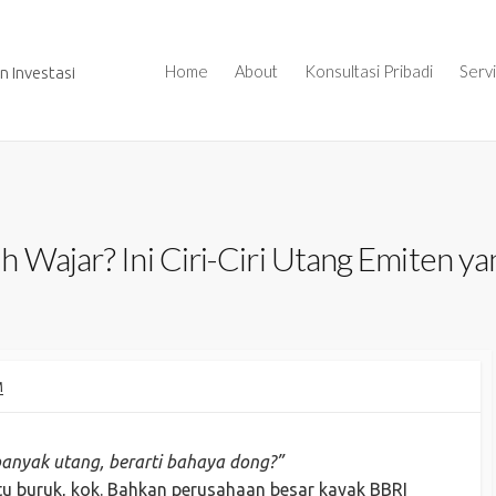
Home
About
Konsultasi Pribadi
Serv
 Investasi
 Wajar? Ini Ciri-Ciri Utang Emiten ya
M
anyak utang, berarti bahaya dong?”
tu buruk, kok. Bahkan perusahaan besar kayak BBRI