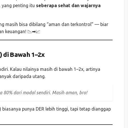
 yang penting itu
seberapa sehat dan wajarnya
yang masih bisa dibilang “aman dan terkontrol” — biar
ran keuangan! 📉➡📈
) di Bawah 1–2x
iri. Kalau nilainya masih di bawah 1–2x, artinya
banyak daripada utang.
a 80% dari modal sendiri. Masih aman, bro!
 biasanya punya DER lebih tinggi, tapi tetap dianggap