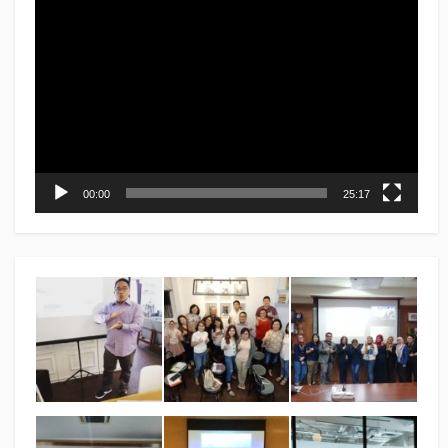
Video
Player
00:00
25:17