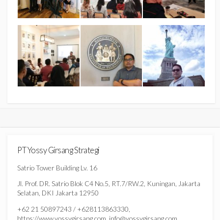
PT Yossy Girsang Strategi
Satrio Tower Building Lv. 16
Jl. Prof. DR. Satrio Blok C4 No.5, RT.7/RW.2, Kuningan, Jakarta
Selatan, DKI Jakarta 12950
+62 21 50897243 / +628113863330,
https://www.yossygirsang.com, info@yossygirsang.com