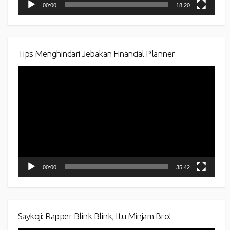
00:00
18:20
Tips Menghindari Jebakan Financial Planner
Video
Player
00:00
35:42
Saykoji: Rapper Blink Blink, Itu Minjam Bro!