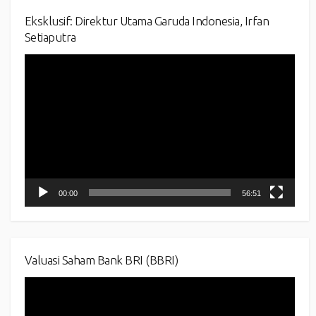
Eksklusif: Direktur Utama Garuda Indonesia, Irfan
Setiaputra
Video
Player
00:00
56:51
Valuasi Saham Bank BRI (BBRI)
Video
Player