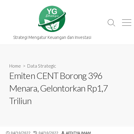
Skip
to
content
Search
Me
Toggle
Strategi Mengatur Keuangan dan Investasi
Home
>
Data Strategic
Emiten CENT Borong 396
Menara, Gelontorkan Rp1,7
Triliun
PUBLISHED
LAST
AUTHOR
04/10/2022
04/10/2022
AFDITYA IMAM