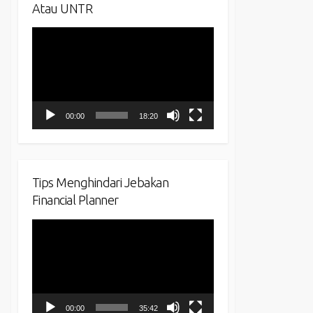
Atau UNTR
Video
Player
00:00
18:20
Tips Menghindari Jebakan
Financial Planner
Video
Player
00:00
35:42