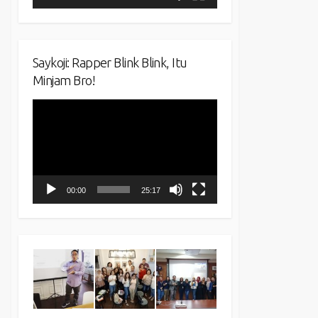
Saykoji: Rapper Blink Blink, Itu
Minjam Bro!
Video
Player
00:00
25:17