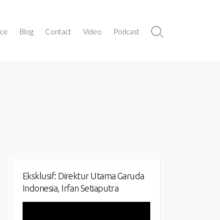
ice
Blog
Contact
Video
Podcast
Search
Toggle
Eksklusif: Direktur Utama Garuda
Indonesia, Irfan Setiaputra
Video
Player