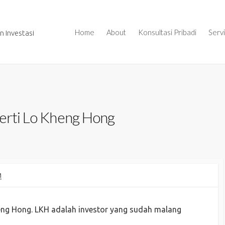
Home
About
Konsultasi Pribadi
Serv
 Investasi
perti Lo Kheng Hong
M
heng Hong. LKH adalah investor yang sudah malang