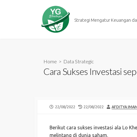
Skip
to
content
Strategi Mengatur Keuangan dan
Home
>
Data Strategic
Cara Sukses Investasi se
PUBLISHED
LAST
AUTHOR
22/08/2022
22/08/2022
AFDITYA IMA
DATE
MODIFIED
DATE
Berikut cara sukses investasi ala Lo K
melintang di dunia saham.