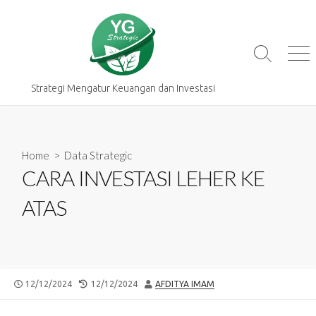
Skip
to
content
Search
Me
Toggle
Strategi Mengatur Keuangan dan Investasi
Home
>
Data Strategic
CARA INVESTASI LEHER KE
ATAS
PUBLISHED
LAST
AUTHOR
12/12/2024
12/12/2024
AFDITYA IMAM
DATE
MODIFIED
DATE