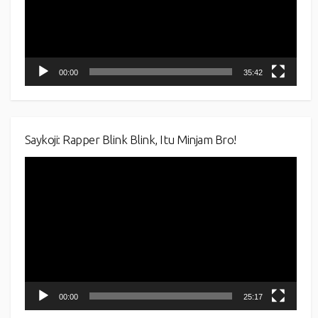
00:00
35:42
Saykoji: Rapper Blink Blink, Itu Minjam Bro!
Video
Player
00:00
25:17