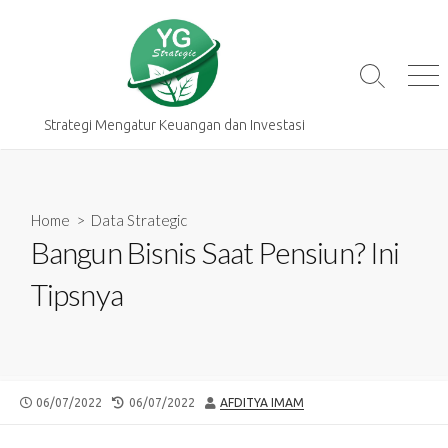
Skip
to
content
Search
Me
Toggle
Strategi Mengatur Keuangan dan Investasi
Home
>
Data Strategic
Bangun Bisnis Saat Pensiun? Ini
Tipsnya
PUBLISHED
LAST
AUTHOR
06/07/2022
06/07/2022
AFDITYA IMAM
DATE
MODIFIED
DATE