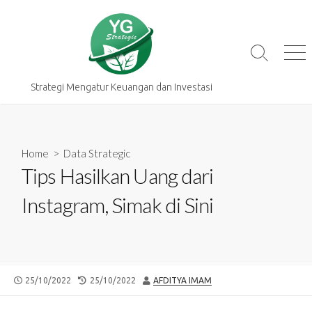
Skip
to
content
Search
Me
Toggle
Strategi Mengatur Keuangan dan Investasi
Home
>
Data Strategic
Tips Hasilkan Uang dari
Instagram, Simak di Sini
PUBLISHED
LAST
AUTHOR
25/10/2022
25/10/2022
AFDITYA IMAM
DATE
MODIFIED
DATE