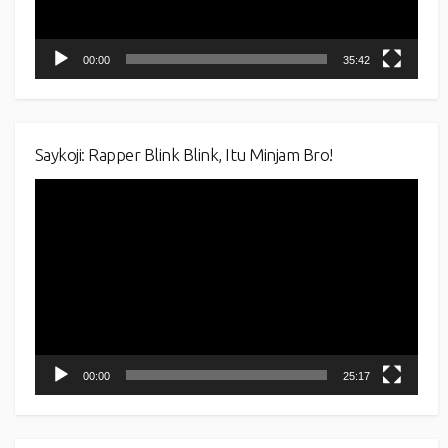
00:00
35:42
Saykoji: Rapper Blink Blink, Itu Minjam Bro!
Video
Player
00:00
25:17