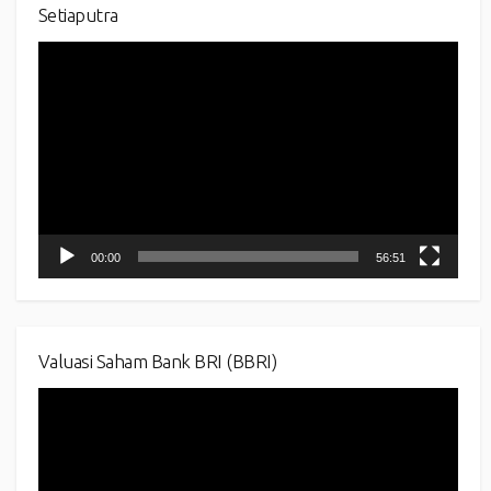
Setiaputra
Video
Player
00:00
56:51
Valuasi Saham Bank BRI (BBRI)
Video
Player