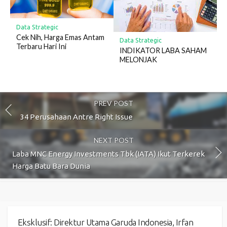
Data Strategic
Cek Nih, Harga Emas Antam
Data Strategic
Terbaru Hari Ini
INDIKATOR LABA SAHAM
MELONJAK
PREV POST
34 Perusahaan Antre Right Issue
NEXT POST
Laba MNC Energy Investments Tbk (IATA) Ikut Terkerek
Harga Batu Bara Dunia
Eksklusif: Direktur Utama Garuda Indonesia, Irfan