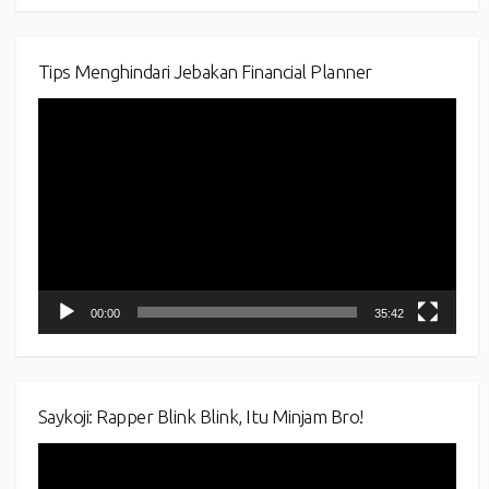
Tips Menghindari Jebakan Financial Planner
Video
Player
00:00
35:42
Saykoji: Rapper Blink Blink, Itu Minjam Bro!
Video
Player