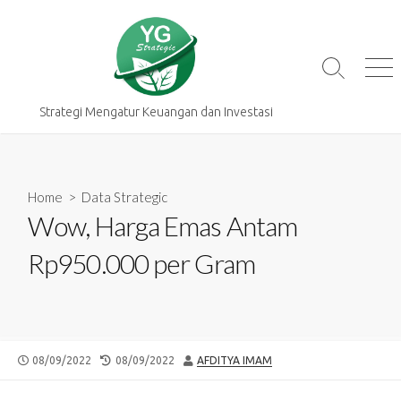
Skip
to
content
Search
Me
Toggle
Strategi Mengatur Keuangan dan Investasi
Home
>
Data Strategic
Wow, Harga Emas Antam
Rp950.000 per Gram
PUBLISHED
LAST
AUTHOR
08/09/2022
08/09/2022
AFDITYA IMAM
DATE
MODIFIED
DATE