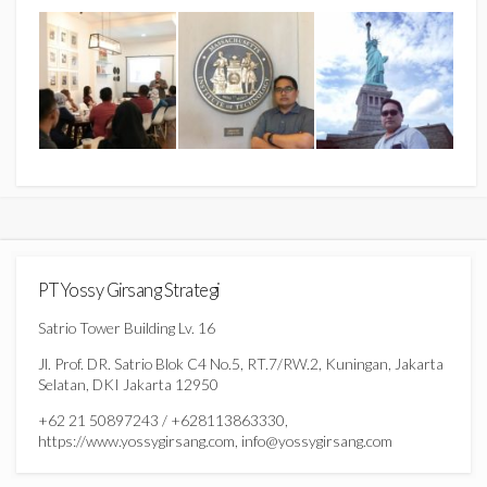
PT Yossy Girsang Strategi
Satrio Tower Building Lv. 16
Jl. Prof. DR. Satrio Blok C4 No.5, RT.7/RW.2, Kuningan, Jakarta
Selatan, DKI Jakarta 12950
+62 21 50897243 / +628113863330,
https://www.yossygirsang.com, info@yossygirsang.com