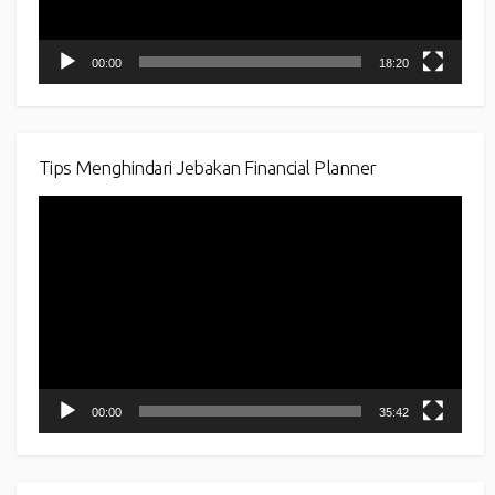
00:00
18:20
Tips Menghindari Jebakan Financial Planner
Video
Player
00:00
35:42