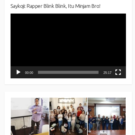
Saykoji: Rapper Blink Blink, Itu Minjam Bro!
Video
Player
00:00
25:17