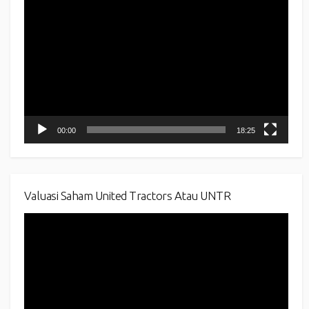
Video
Player
00:00
18:25
Valuasi Saham United Tractors Atau UNTR
Video
Player