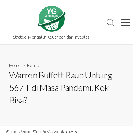
Skip
to
content
Search
Me
Toggle
Strategi Mengatur Keuangan dan Investasi
Home
>
Berita
Warren Buffett Raup Untung
567 T di Masa Pandemi, Kok
Bisa?
PUBLISHED
LAST
AUTHOR
18/07/2020
18/07/2020
ADMIN