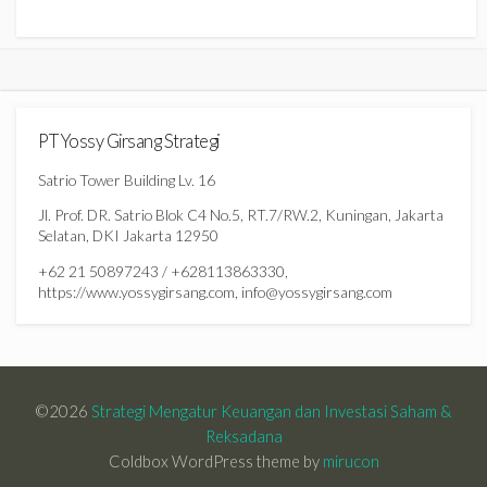
PT Yossy Girsang Strategi
Satrio Tower Building Lv. 16
Jl. Prof. DR. Satrio Blok C4 No.5, RT.7/RW.2, Kuningan, Jakarta
Selatan, DKI Jakarta 12950
+62 21 50897243 / +628113863330,
https://www.yossygirsang.com, info@yossygirsang.com
©2026
Strategi Mengatur Keuangan dan Investasi Saham &
Reksadana
Coldbox WordPress theme by
mirucon