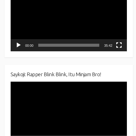
00:00
35:42
Saykoji: Rapper Blink Blink, Itu Minjam Bro!
Video
Player