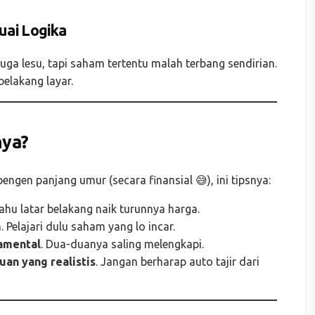
uai Logika
 juga lesu, tapi saham tertentu malah terbang sendirian.
belakang layar.
nya?
engen panjang umur (secara finansial 😅), ini tipsnya:
 tahu latar belakang naik turunnya harga.
m
. Pelajari dulu saham yang lo incar.
damental
. Dua-duanya saling melengkapi.
cuan yang realistis
. Jangan berharap auto tajir dari