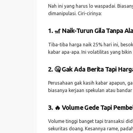
Nah ini yang harus lo waspadai. Biasa
dimanipulasi. Ciri-cirinya:
1. 🎢 Naik-Turun Gila Tanpa Al
Tiba-tiba harga naik 25% hari ini, beso
kabar apa-apa. Ini volatilitas yang biki
2. 🤐 Gak Ada Berita Tapi Har
Perusahaan gak kasih kabar apapun, gak 
biasanya kerjaan spekulan atau bandar
3. 🔥 Volume Gede Tapi Pembe
Volume tinggi banget tapi transaksi d
sekuritas doang. Kesannya rame, padah