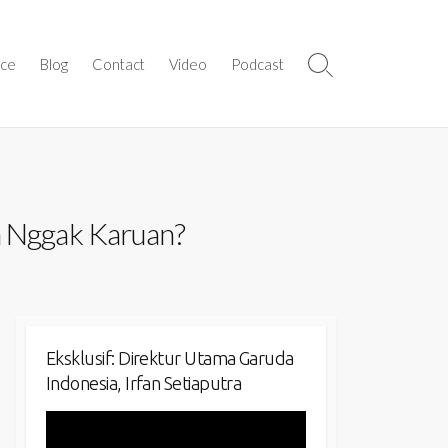
ice
Blog
Contact
Video
Podcast
Search
Toggle
n Nggak Karuan?
Eksklusif: Direktur Utama Garuda
Indonesia, Irfan Setiaputra
Video
Player