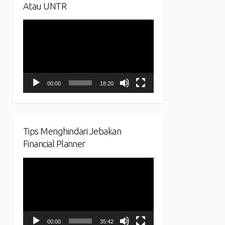
Atau UNTR
Video
Player
00:00
18:20
Tips Menghindari Jebakan
Financial Planner
Video
Player
00:00
35:42