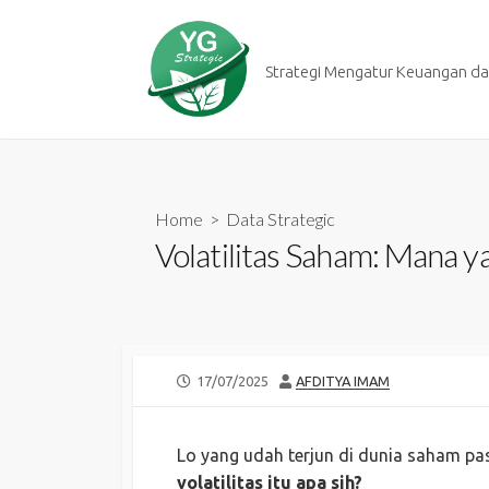
Skip
to
content
Strategi Mengatur Keuangan dan
Home
>
Data Strategic
Volatilitas Saham: Mana 
PUBLISHED
AUTHOR
17/07/2025
AFDITYA IMAM
DATE
Lo yang udah terjun di dunia saham pasti
volatilitas itu apa sih?