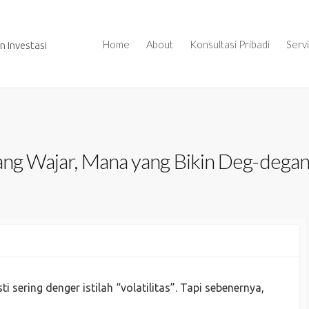
Home
About
Konsultasi Pribadi
Serv
 Investasi
yang Wajar, Mana yang Bikin Deg-dega
 sering denger istilah “volatilitas”. Tapi sebenernya,