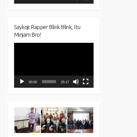
Saykoji: Rapper Blink Blink, Itu
Minjam Bro!
Video
Player
00:00
25:17