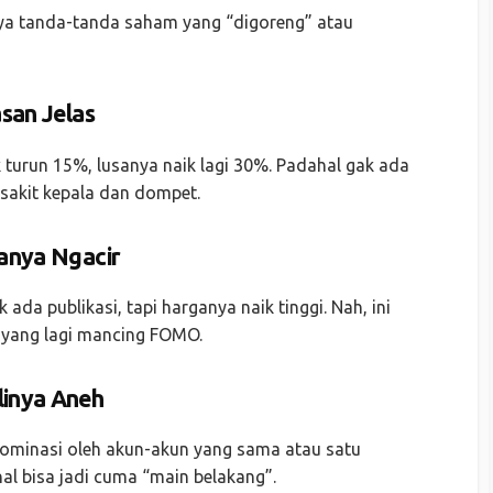
nya tanda-tanda saham yang “digoreng” atau
asan Jelas
k turun 15%, lusanya naik lagi 30%. Padahal gak ada
n sakit kepala dan dompet.
ganya Ngacir
ada publikasi, tapi harganya naik tinggi. Nah, ini
 yang lagi mancing FOMO.
linya Aneh
idominasi oleh akun-akun yang sama atau satu
al bisa jadi cuma “main belakang”.