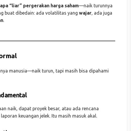
apa “liar” pergerakan harga saham
—naik turunnya
g buat dibedain: ada volatilitas yang
wajar
, ada juga
an
.
Normal
g-nya manusia—naik turun, tapi masih bisa dipahami
undamental
an naik, dapat proyek besar, atau ada rencana
 laporan keuangan jelek. Itu masih masuk akal.