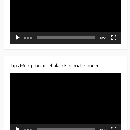
00:00
18:20
Tips Menghindari Jebakan Financial Planner
Video
Player
00:00
35:42