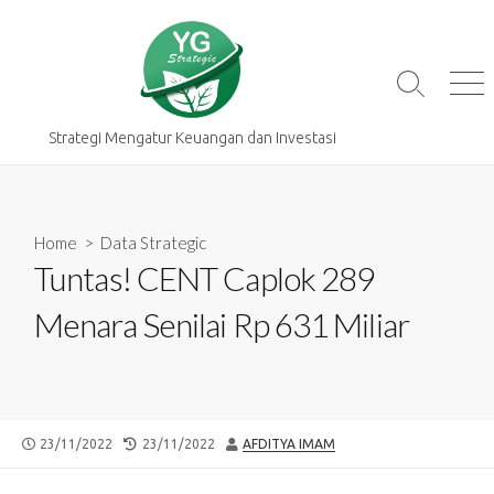
Skip
to
content
Search
Me
Toggle
Strategi Mengatur Keuangan dan Investasi
Home
>
Data Strategic
Tuntas! CENT Caplok 289
Menara Senilai Rp 631 Miliar
PUBLISHED
LAST
AUTHOR
23/11/2022
23/11/2022
AFDITYA IMAM
DATE
MODIFIED
DATE