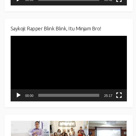
Saykoji: Rapper Blink Blink, Itu Minjam Bro!
Video
Player
00:00
25:17