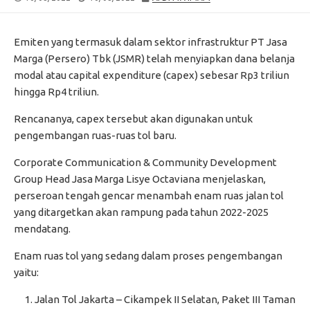
DATE
MODIFIED
DATE
Emiten yang termasuk dalam sektor infrastruktur PT Jasa
Marga (Persero) Tbk (JSMR) telah menyiapkan dana belanja
modal atau capital expenditure (capex) sebesar Rp3 triliun
hingga Rp4 triliun.
Rencananya, capex tersebut akan digunakan untuk
pengembangan ruas-ruas tol baru.
Corporate Communication & Community Development
Group Head Jasa Marga Lisye Octaviana menjelaskan,
perseroan tengah gencar menambah enam ruas jalan tol
yang ditargetkan akan rampung pada tahun 2022-2025
mendatang.
Enam ruas tol yang sedang dalam proses pengembangan
yaitu:
Jalan Tol Jakarta – Cikampek II Selatan, Paket III Taman