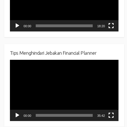
00:00
18:20
Tips Menghindari Jebakan Financial Planner
Video
Player
00:00
35:42