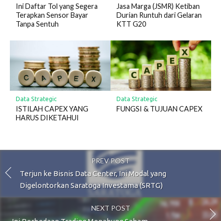
Ini Daftar Tol yang Segera
Jasa Marga (JSMR) Ketiban
Terapkan Sensor Bayar
Durian Runtuh dari Gelaran
Tanpa Sentuh
KTT G20
Data Strategic
Data Strategic
ISTILAH CAPEX YANG
FUNGSI & TUJUAN CAPEX
HARUS DIKETAHUI
PREV POST
Terjun ke Bisnis Data Center, Ini Modal yang
Digelontorkan Saratoga Investama (SRTG)
NEXT POST