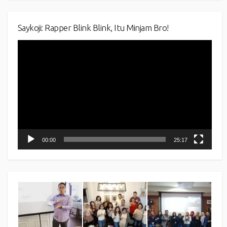
Saykoji: Rapper Blink Blink, Itu Minjam Bro!
Video
Player
00:00
25:17