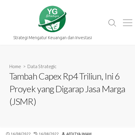
Skip
to
content
Search
Me
Toggle
Strategi Mengatur Keuangan dan Investasi
Home
>
Data Strategic
Tambah Capex Rp4 Triliun, Ini 6
Proyek yang Digarap Jasa Marga
(JSMR)
PUBLISHED
LAST
AUTHOR
16/08/2022
16/08/2022
AFDITYA IMAM