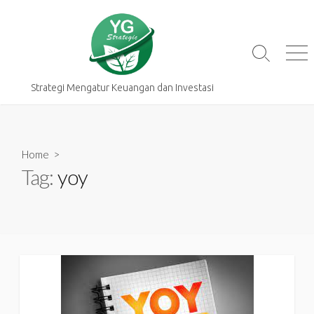
Skip
to
content
Search
Me
Toggle
Strategi Mengatur Keuangan dan Investasi
Home
>
Tag:
yoy