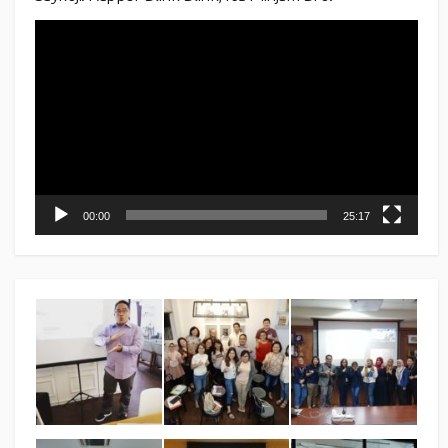
Video
Player
00:00
25:17