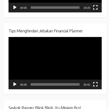
00:00
18:20
Tips Menghindari Jebakan Financial Planner
Video
Player
00:00
35:42
Saykoji: Rapper Blink Blink, Itu Minjam Bro!