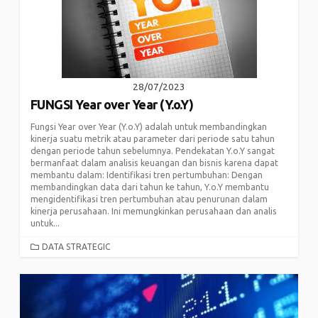
28/07/2023
FUNGSI Year over Year (Y.o.Y)
Fungsi Year over Year (Y.o.Y) adalah untuk membandingkan
kinerja suatu metrik atau parameter dari periode satu tahun
dengan periode tahun sebelumnya. Pendekatan Y.o.Y sangat
bermanfaat dalam analisis keuangan dan bisnis karena dapat
membantu dalam: Identifikasi tren pertumbuhan: Dengan
membandingkan data dari tahun ke tahun, Y.o.Y membantu
mengidentifikasi tren pertumbuhan atau penurunan dalam
kinerja perusahaan. Ini memungkinkan perusahaan dan analis
untuk...
CATEGORIES
DATA STRATEGIC