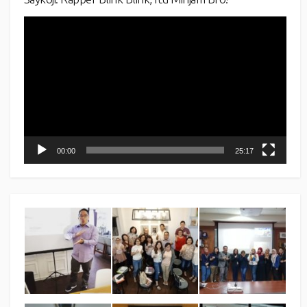
Video
Player
00:00
25:17