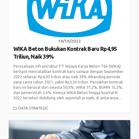
19/10/2022
WIKA Beton Bukukan Kontrak Baru Rp4,95
Triliun, Naik 39%
Perusahaan infrastruktur PT Wijaya Karya Beton Tbk (WIKA)
berhasil mencatatkan kontrak baru sampai dengan September
2022 sebesar Rp4,95 triliun atau naik 39% dibanding periode
yang sama tahun 2021, yakni Rp3,56 triliun. Perolehan kontrak
baru ini berasal dari swasta 50,9%, WIKA 31,2%, BUMN 15,3%,
dan pemerintah 2,6%. Kinerja WIKA Beton hingga kuartal III
2022 tersebut didukung oleh sejumlah proyek, di antaranya...
CATEGORIES
DATA STRATEGIC