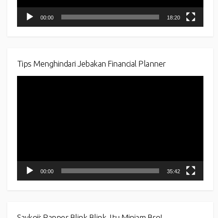
00:00
18:20
Tips Menghindari Jebakan Financial Planner
Video
Player
00:00
35:42
Saykoji: Rapper Blink Blink, Itu Minjam Bro!