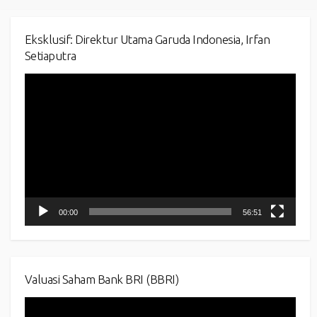
Eksklusif: Direktur Utama Garuda Indonesia, Irfan
Setiaputra
Video
Player
00:00
56:51
Valuasi Saham Bank BRI (BBRI)
Video
Player