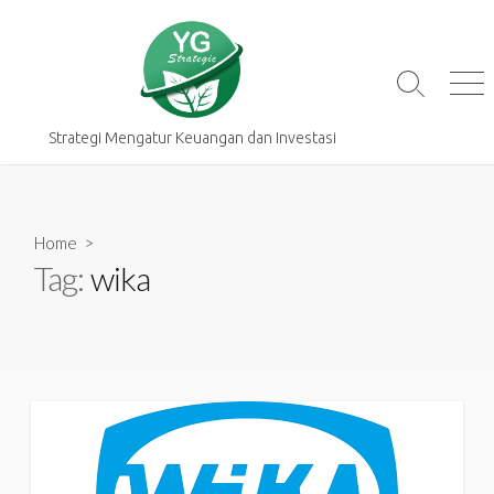
Skip
to
content
Search
Me
Toggle
Strategi Mengatur Keuangan dan Investasi
Home
>
Tag:
wika