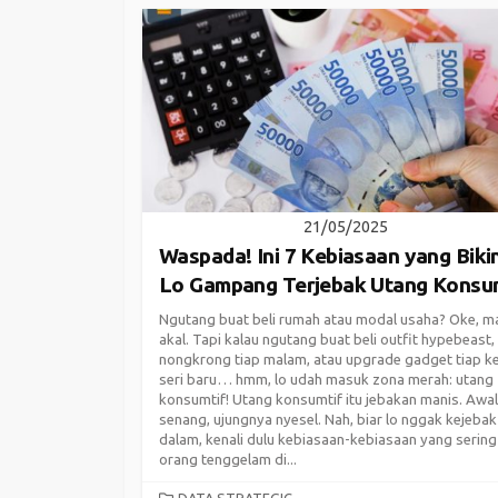
21/05/2025
Waspada! Ini 7 Kebiasaan yang Biki
Lo Gampang Terjebak Utang Konsu
Ngutang buat beli rumah atau modal usaha? Oke, m
akal. Tapi kalau ngutang buat beli outfit hypebeast,
nongkrong tiap malam, atau upgrade gadget tiap ke
seri baru… hmm, lo udah masuk zona merah: utang
konsumtif! Utang konsumtif itu jebakan manis. Awa
senang, ujungnya nyesel. Nah, biar lo nggak kejebak
dalam, kenali dulu kebiasaan-kebiasaan yang sering
orang tenggelam di...
CATEGORIES
DATA STRATEGIC