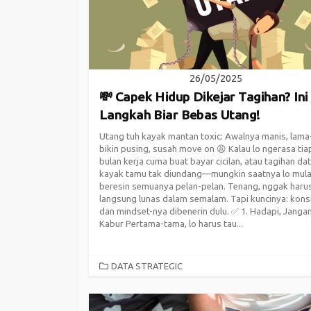
26/05/2025
💸 Capek Hidup Dikejar Tagihan? Ini
Langkah Biar Bebas Utang!
Utang tuh kayak mantan toxic: Awalnya manis, lama
bikin pusing, susah move on 😩 Kalau lo ngerasa tia
bulan kerja cuma buat bayar cicilan, atau tagihan da
kayak tamu tak diundang—mungkin saatnya lo mula
beresin semuanya pelan-pelan. Tenang, nggak haru
langsung lunas dalam semalam. Tapi kuncinya: kons
dan mindset-nya dibenerin dulu. ✅ 1. Hadapi, Janga
Kabur Pertama-tama, lo harus tau...
CATEGORIES
DATA STRATEGIC