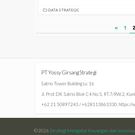
CATEGORIES
DATA STRATEGIC
Posts
«
1
pagination
PT Yossy Girsang Strategi
Satrio Tower Building Lv. 16
Jl. Prof. DR. Satrio Blok C4 No.5, RT.7/RW.2, Ku
+62 21 50897243 / +628113863330, https://ww
©2026
Strategi Mengatur Keuangan dan Investa