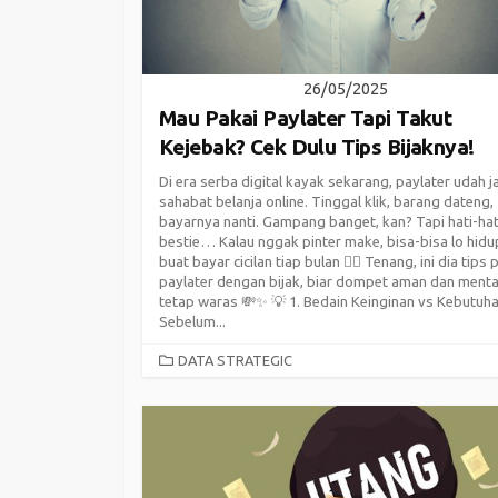
26/05/2025
Mau Pakai Paylater Tapi Takut
Kejebak? Cek Dulu Tips Bijaknya!
Di era serba digital kayak sekarang, paylater udah j
sahabat belanja online. Tinggal klik, barang dateng,
bayarnya nanti. Gampang banget, kan? Tapi hati-hat
bestie… Kalau nggak pinter make, bisa-bisa lo hidu
buat bayar cicilan tiap bulan 😵‍💫 Tenang, ini dia tips 
paylater dengan bijak, biar dompet aman dan menta
tetap waras 💸✨ 💡 1. Bedain Keinginan vs Kebutuh
Sebelum...
CATEGORIES
DATA STRATEGIC