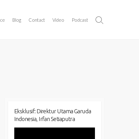
ice
Blog
Contact
Video
Podcast
Search
Toggle
Eksklusif: Direktur Utama Garuda
Indonesia, Irfan Setiaputra
Video
Player