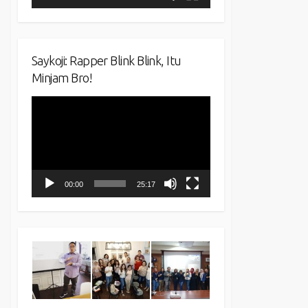
Saykoji: Rapper Blink Blink, Itu
Minjam Bro!
Video
Player
00:00
25:17