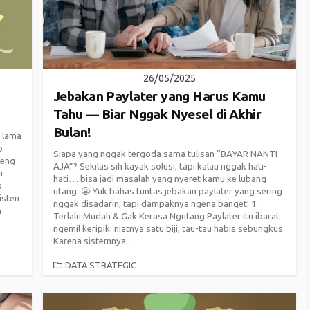
26/05/2025
Jebakan Paylater yang Harus Kamu
Tahu — Biar Nggak Nyesel di Akhir
Bulan!
-lama
p
Siapa yang nggak tergoda sama tulisan “BAYAR NANTI
teng
AJA”? Sekilas sih kayak solusi, tapi kalau nggak hati-
i
hati… bisa jadi masalah yang nyeret kamu ke lubang
s
utang. 😬 Yuk bahas tuntas jebakan paylater yang sering
isten
nggak disadarin, tapi dampaknya ngena banget! 1.
n
Terlalu Mudah & Gak Kerasa Ngutang Paylater itu ibarat
ngemil keripik: niatnya satu biji, tau-tau habis sebungkus.
Karena sistemnya...
CATEGORIES
DATA STRATEGIC