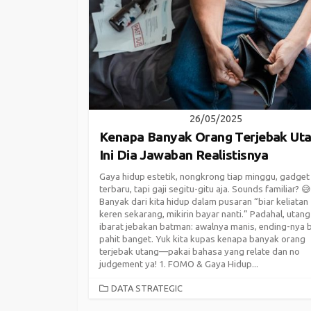
26/05/2025
Kenapa Banyak Orang Terjebak Ut
Ini Dia Jawaban Realistisnya
Gaya hidup estetik, nongkrong tiap minggu, gadget
terbaru, tapi gaji segitu-gitu aja. Sounds familiar? 😅
Banyak dari kita hidup dalam pusaran “biar keliatan
keren sekarang, mikirin bayar nanti.” Padahal, utang 
ibarat jebakan batman: awalnya manis, ending-nya 
pahit banget. Yuk kita kupas kenapa banyak orang
terjebak utang—pakai bahasa yang relate dan no
judgement ya! 1. FOMO & Gaya Hidup...
CATEGORIES
DATA STRATEGIC