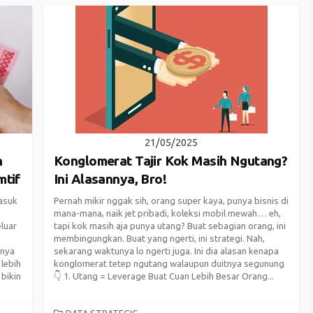
21/05/2025
n
Konglomerat Tajir Kok Masih Ngutang?
mtif
Ini Alasannya, Bro!
asuk
Pernah mikir nggak sih, orang super kaya, punya bisnis di
mana-mana, naik jet pribadi, koleksi mobil mewah… eh,
luar
tapi kok masih aja punya utang? Buat sebagian orang, ini
membingungkan. Buat yang ngerti, ini strategi. Nah,
lnya
sekarang waktunya lo ngerti juga. Ini dia alasan kenapa
 lebih
konglomerat tetep ngutang walaupun duitnya segunung
 bikin
👇 1. Utang = Leverage Buat Cuan Lebih Besar Orang...
CATEGORIES
DATA STRATEGIC