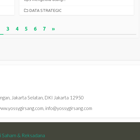
CATEGORIES
DATA STRATEGIC
2
3
4
5
6
7
»
ningan, Jakarta Selatan, DKI Jakarta 12950
w.yossygirsang.com, info@yossygirsang.com
si Saham & Reksadana