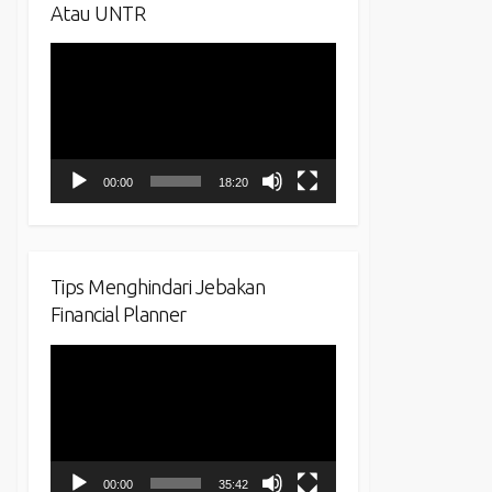
Atau UNTR
Video
Player
00:00
18:20
Tips Menghindari Jebakan
Financial Planner
Video
Player
00:00
35:42