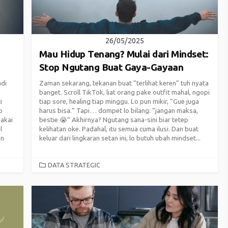
26/05/2025
Mau Hidup Tenang? Mulai dari Mindset:
Stop Ngutang Buat Gaya-Gayaan
adi
Zaman sekarang, tekanan buat “terlihat keren” tuh nyata
banget. Scroll TikTok, liat orang pake outfit mahal, ngopi
i
tiap sore, healing tiap minggu. Lo pun mikir, “Gue juga
p
harus bisa.” Tapi… dompet lo bilang: “jangan maksa,
pakai
bestie 😭” Akhirnya? Ngutang sana-sini biar tetep
l
kelihatan oke. Padahal, itu semua cuma ilusi. Dan buat
an
keluar dari lingkaran setan ini, lo butuh ubah mindset...
CATEGORIES
DATA STRATEGIC