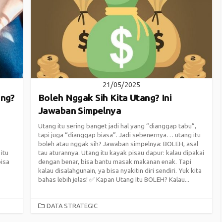
21/05/2025
ang?
Boleh Nggak Sih Kita Utang? Ini
Jawaban Simpelnya
Utang itu sering banget jadi hal yang “dianggap tabu”,
tapi juga “dianggap biasa”. Jadi sebenernya… utang itu
boleh atau nggak sih? Jawaban simpelnya: BOLEH, asal
itu
tau aturannya. Utang itu kayak pisau dapur: kalau dipakai
bisa
dengan benar, bisa bantu masak makanan enak. Tapi
kalau disalahgunain, ya bisa nyakitin diri sendiri. Yuk kita
bahas lebih jelas! ✅ Kapan Utang Itu BOLEH? Kalau...
CATEGORIES
DATA STRATEGIC