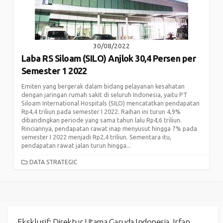
30/08/2022
Laba RS Siloam (SILO) Anjlok 30,4 Persen per
Semester 1 2022
Emiten yang bergerak dalam bidang pelayanan kesahatan
dengan jaringan rumah sakit di seluruh Indonesia, yaitu PT
Siloam International Hospitals (SILO) mencatatkan pendapatan
Rp4,4 triliun pada semester I 2022. Raihan ini turun 4,9%
dibandingkan periode yang sama tahun lalu Rp4,6 triliun.
Rinciannya, pendapatan rawat inap menyusut hingga 7% pada
semester I 2022 menjadi Rp2,4 triliun. Sementara itu,
pendapatan rawat jalan turun hingga...
CATEGORIES
DATA STRATEGIC
Eksklusif: Direktur Utama Garuda Indonesia, Irfan