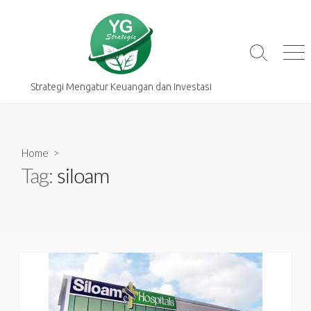
Skip
to
content
Search
Me
Toggle
Strategi Mengatur Keuangan dan Investasi
Home
>
Tag:
siloam