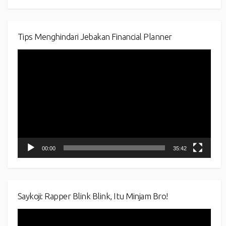
Tips Menghindari Jebakan Financial Planner
Video
Player
00:00
35:42
Saykoji: Rapper Blink Blink, Itu Minjam Bro!
Video
Player