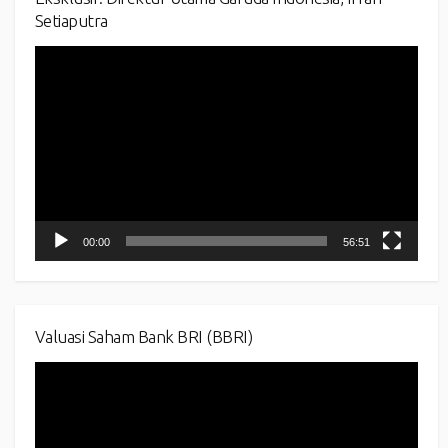
Setiaputra
Video
Player
00:00
56:51
Valuasi Saham Bank BRI (BBRI)
Video
Player