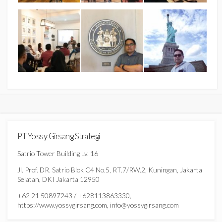
PT Yossy Girsang Strategi
Satrio Tower Building Lv. 16
Jl. Prof. DR. Satrio Blok C4 No.5, RT.7/RW.2, Kuningan, Jakarta
Selatan, DKI Jakarta 12950
+62 21 50897243 / +628113863330,
https://www.yossygirsang.com, info@yossygirsang.com