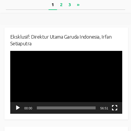
Posts
1
2
3
»
pagination
Eksklusif: Direktur Utama Garuda Indonesia, Irfan
Setiaputra
Video
Player
00:00
56:51