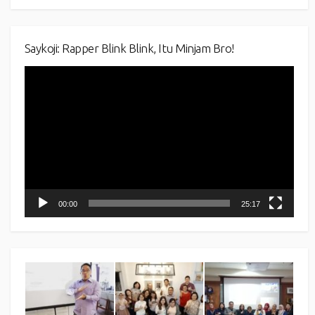
Saykoji: Rapper Blink Blink, Itu Minjam Bro!
Video
Player
00:00
25:17