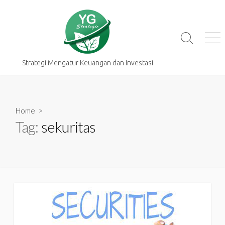
Skip
to
content
Search
Me
Toggle
Strategi Mengatur Keuangan dan Investasi
Home
>
Tag:
sekuritas