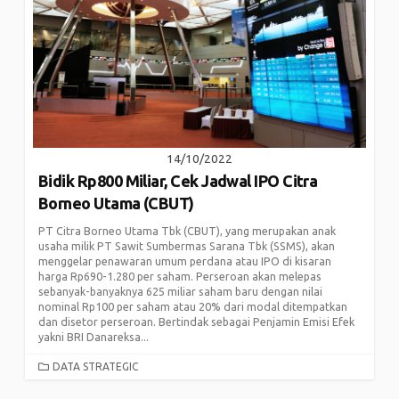
14/10/2022
Bidik Rp800 Miliar, Cek Jadwal IPO Citra
Borneo Utama (CBUT)
PT Citra Borneo Utama Tbk (CBUT), yang merupakan anak
usaha milik PT Sawit Sumbermas Sarana Tbk (SSMS), akan
menggelar penawaran umum perdana atau IPO di kisaran
harga Rp690-1.280 per saham. Perseroan akan melepas
sebanyak-banyaknya 625 miliar saham baru dengan nilai
nominal Rp100 per saham atau 20% dari modal ditempatkan
dan disetor perseroan. Bertindak sebagai Penjamin Emisi Efek
yakni BRI Danareksa...
CATEGORIES
DATA STRATEGIC