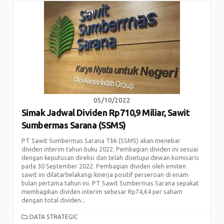
05/10/2022
Simak Jadwal Dividen Rp710,9 Miliar, Sawit
Sumbermas Sarana (SSMS)
PT Sawit Sumbermas Sarana Tbk (SSMS) akan menebar
dividen interim tahun buku 2022. Pembagian dividen ini sesuai
dengan keputusan direksi dan telah disetujui dewan komisaris
pada 30 September 2022. Pembagian dividen oleh emiten
sawit ini dilatarbelakangi kinerja positif perseroan di enam
bulan pertama tahun ini. PT Sawit Sumbermas Sarana sepakat
membagikan dividen interim sebesar Rp74,64 per saham
dengan total dividen...
CATEGORIES
DATA STRATEGIC