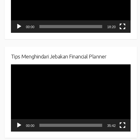
00:00
18:20
Tips Menghindari Jebakan Financial Planner
Video
Player
00:00
35:42