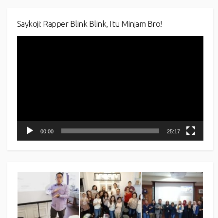
Saykoji: Rapper Blink Blink, Itu Minjam Bro!
Video
Player
00:00
25:17