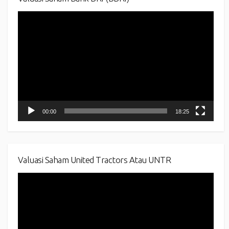
Video
Player
00:00
18:25
Valuasi Saham United Tractors Atau UNTR
Video
Player