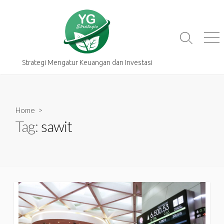
Skip
to
content
Search
Me
Toggle
Strategi Mengatur Keuangan dan Investasi
Home
>
Tag:
sawit