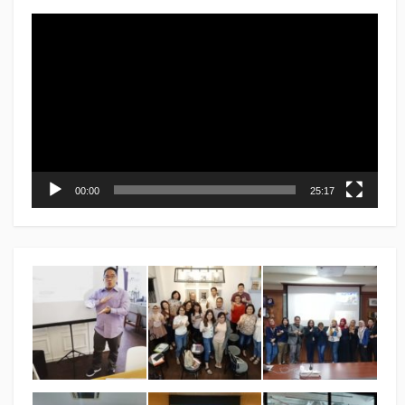
Video
Player
00:00
25:17