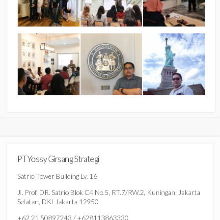
PT Yossy Girsang Strategi
Satrio Tower Building Lv. 16
Jl. Prof. DR. Satrio Blok C4 No.5, RT.7/RW.2, Kuningan, Jakarta
Selatan, DKI Jakarta 12950
+62 21 50897243 / +628113863330,