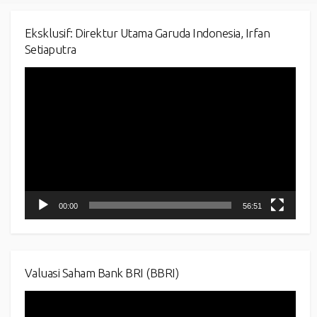
Eksklusif: Direktur Utama Garuda Indonesia, Irfan
Setiaputra
Video
Player
00:00
56:51
Valuasi Saham Bank BRI (BBRI)
Video
Player