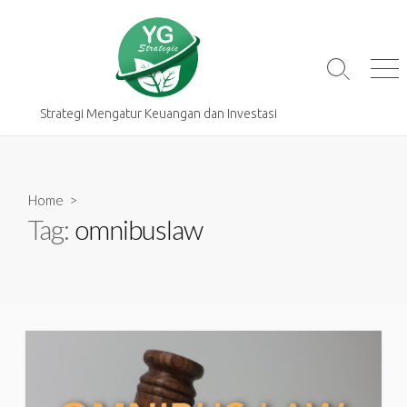
Skip
to
content
Search
Me
Toggle
Strategi Mengatur Keuangan dan Investasi
Home
>
Tag:
omnibuslaw