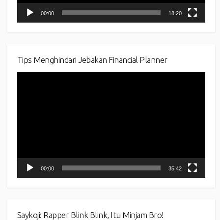
00:00
18:20
Tips Menghindari Jebakan Financial Planner
Video
Player
00:00
35:42
Saykoji: Rapper Blink Blink, Itu Minjam Bro!