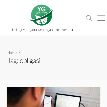
Skip
to
content
Search
Me
Toggle
Strategi Mengatur Keuangan dan Investasi
Home
>
Tag:
obligasi