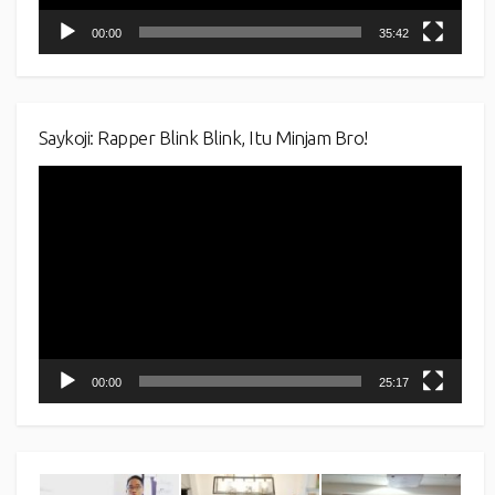
00:00
35:42
Saykoji: Rapper Blink Blink, Itu Minjam Bro!
Video
Player
00:00
25:17