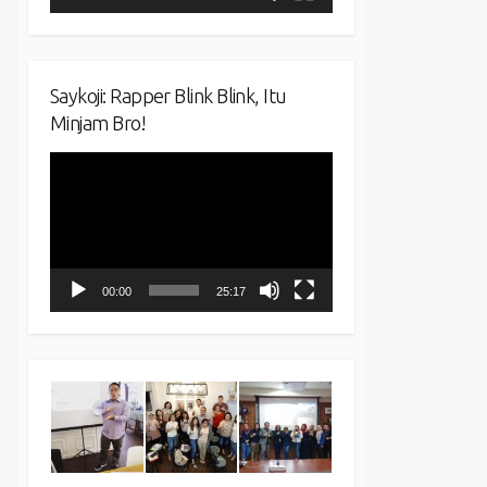
Saykoji: Rapper Blink Blink, Itu
Minjam Bro!
Video
Player
00:00
25:17