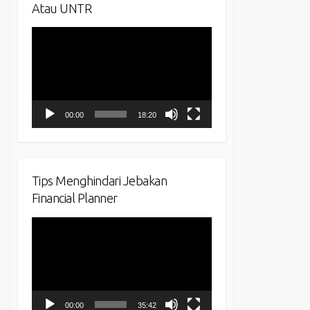
Atau UNTR
Video
Player
00:00
18:20
Tips Menghindari Jebakan
Financial Planner
Video
Player
00:00
35:42