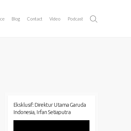
ice
Blog
Contact
Video
Podcast
Search
Toggle
Eksklusif: Direktur Utama Garuda
Indonesia, Irfan Setiaputra
Video
Player