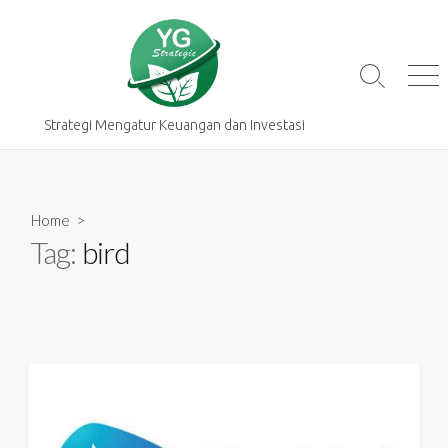
Skip
to
content
Search
Me
Toggle
Strategi Mengatur Keuangan dan Investasi
Home
>
Tag:
bird