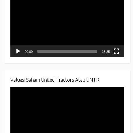
Player
00:00
18:25
Valuasi Saham United Tractors Atau UNTR
Video
Player