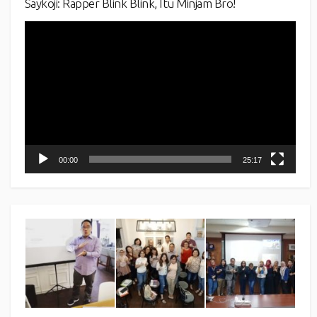
Saykoji: Rapper Blink Blink, Itu Minjam Bro!
Video
Player
00:00
25:17