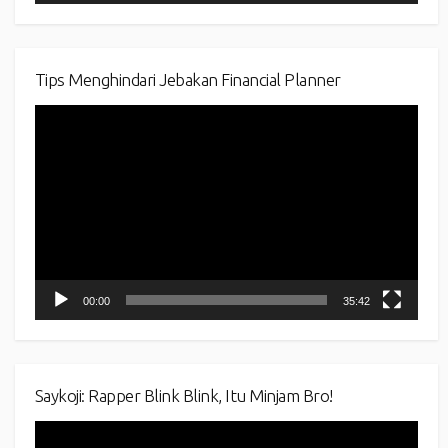
Tips Menghindari Jebakan Financial Planner
Video
Player
00:00
35:42
Saykoji: Rapper Blink Blink, Itu Minjam Bro!
Video
Player