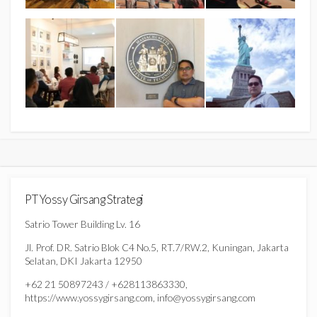
PT Yossy Girsang Strategi
Satrio Tower Building Lv. 16
Jl. Prof. DR. Satrio Blok C4 No.5, RT.7/RW.2, Kuningan, Jakarta
Selatan, DKI Jakarta 12950
+62 21 50897243 / +628113863330,
https://www.yossygirsang.com, info@yossygirsang.com