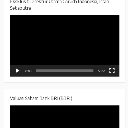
Eksklusif: Direktur Utama Garuda Indonesia, Irfan
Setiaputra
Video
Player
00:00
56:51
Valuasi Saham Bank BRI (BBRI)
Video
Player