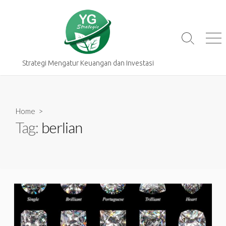
Skip
to
content
Search
Me
Toggle
Strategi Mengatur Keuangan dan Investasi
Home
>
Tag:
berlian