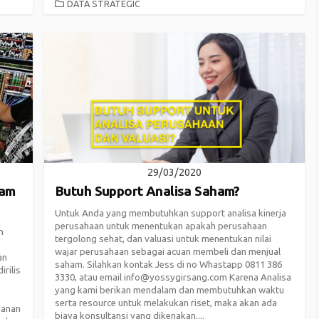
CATEGORIES
DATA STRATEGIC
29/03/2020
ham
Butuh Support Analisa Saham?
Untuk Anda yang membutuhkan support analisa kinerja
perusahaan untuk menentukan apakah perusahaan
n
tergolong sehat, dan valuasi untuk menentukan nilai
wajar perusahaan sebagai acuan membeli dan menjual
an
saham. Silahkan kontak Jess di no Whastapp 0811 386
rilis
3330, atau email info@yossygirsang.com Karena Analisa
yang kami berikan mendalam dan membutuhkan waktu
serta resource untuk melakukan riset, maka akan ada
yanan
biaya konsultansi yang dikenakan....