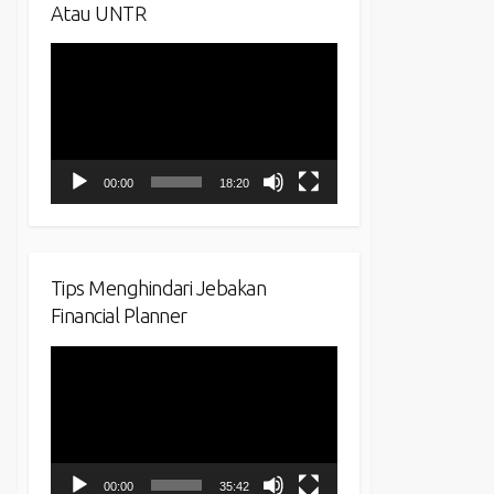
Atau UNTR
Video
Player
00:00
18:20
Tips Menghindari Jebakan
Financial Planner
Video
Player
00:00
35:42