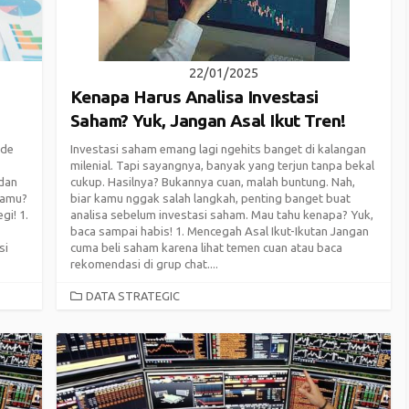
22/01/2025
Kenapa Harus Analisa Investasi
Saham? Yuk, Jangan Asal Ikut Tren!
ode
Investasi saham emang lagi ngehits banget di kalangan
milenial. Tapi sayangnya, banyak yang terjun tanpa bekal
 dan
cukup. Hasilnya? Bukannya cuan, malah buntung. Nah,
 kamu?
biar kamu nggak salah langkah, penting banget buat
gi! 1.
analisa sebelum investasi saham. Mau tahu kenapa? Yuk,
baca sampai habis! 1. Mencegah Asal Ikut-Ikutan Jangan
si
cuma beli saham karena lihat temen cuan atau baca
rekomendasi di grup chat....
CATEGORIES
DATA STRATEGIC