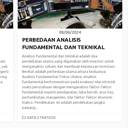
08/06/2024
PERBEDAAN ANALISIS
FUNDAMENTAL DAN TEKNIKAL
Analisis fundamental dan teknikal adalah dua
aham
pendekatan utama yang digunakan oleh investor untuk
, yuk
menganalisis saham dan membuat keputusan investasi.
Ngerti
Berikut adalah perbedaan utama antara keduanya:
ring
Analisis Fundamental: Fokus Utama: Analisis
ba
fundamental berkonsentrasi pada evaluasi nilai intrinsik
suatu perusahaan dengan menganalisis faktor-faktor
fundamental seperti pendapatan, laba bersih, arus kas,
pertumbuhan, manajemen, dan faktor-faktor ekonomi
makro. Pendekatan: Ini adalah pendekatan jangka
panjang...
CATEGORIES
DATA STRATEGIC