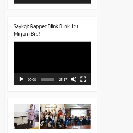
Saykoji: Rapper Blink Blink, Itu
Minjam Bro!
Video
Player
00:00
25:17