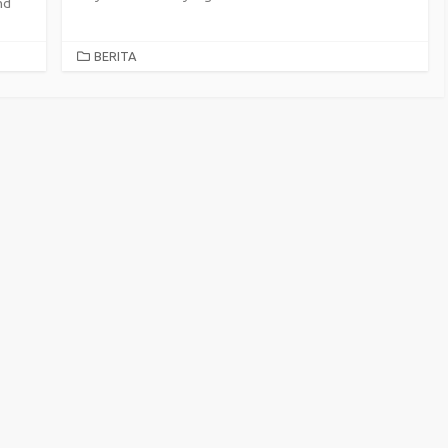
nd
CATEGORIES
BERITA