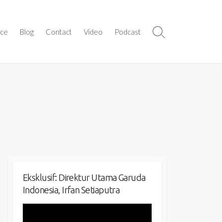
ice
Blog
Contact
Video
Podcast
Search
Toggle
Eksklusif: Direktur Utama Garuda
Indonesia, Irfan Setiaputra
Video
Player