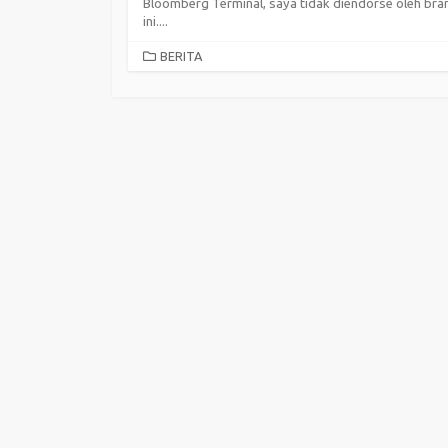
Bloomberg Terminal, saya tidak diendorse oleh bra
ini....
CATEGORIES
BERITA