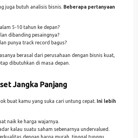
g juga butuh analisis bisnis.
Beberapa pertanyaan
alam 5-10 tahun ke depan?
lan dibanding pesaingnya?
n punya track record bagus?
asanya berasal dari perusahaan dengan bisnis kuat,
etap dibutuhkan di masa depan.
dset Jangka Panjang
cok buat kamu yang suka cari untung cepat.
Ini lebih
t naik ke harga wajarnya.
adar kalau suatu saham sebenarnya undervalued.
erkualitas dengan harga murah, tinggal tunggu