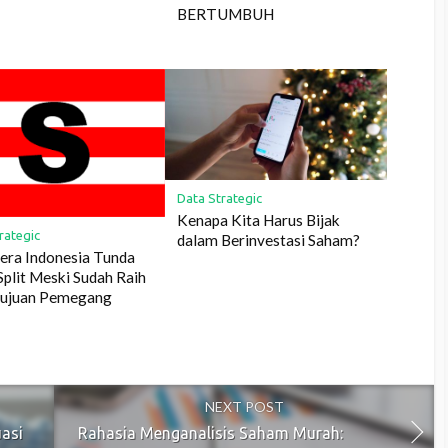
BERTUMBUH
Data Strategic
Kenapa Kita Harus Bijak
rategic
dalam Berinvestasi Saham?
era Indonesia Tunda
Split Meski Sudah Raih
tujuan Pemegang
m
NEXT POST
asi
Rahasia Menganalisis Saham Murah: