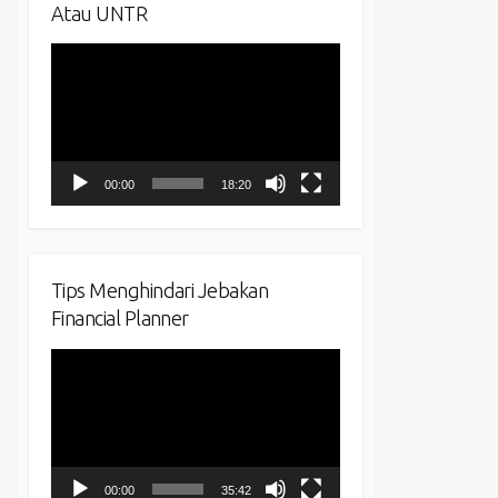
Atau UNTR
Video
Player
00:00
18:20
Tips Menghindari Jebakan
Financial Planner
Video
Player
00:00
35:42