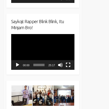
Saykoji: Rapper Blink Blink, Itu
Minjam Bro!
Video
Player
00:00
25:17