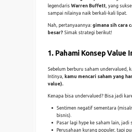
legendaris
Warren Buffett
, yang suks
sampai nilainya naik berkali-kali lipat.
Nah, pertanyaannya:
gimana sih cara 
besar?
Simak strategi berikut!
1. Pahami Konsep Value I
Sebelum berburu saham undervalued, k
Intinya,
kamu mencari saham yang harga
value).
Kenapa bisa undervalued? Bisa jadi kar
Sentimen negatif sementara (misal
bisnis).
Pasar lagi hype ke saham lain, jadi
Perusahaan kurang populer, tapi p