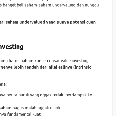
es banget beli saham-saham undervalued dan nunggu
cari saham undervalued yang punya potensi cuan
nvesting
amu harus paham konsep dasar value investing.
nya lebih rendah dari nilai aslinya (intrinsic
ena:
nya berita buruk yang nggak terlalu berdampak ke
 saham bagus malah nggak dilirik.
unya fundamental kuat.