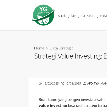
Skip
to
content
Strategi Mengatur Keuangan dan
Home
>
Data Strategic
Strategi Value Investing
PUBLISHED
LAST
AUTHOR
12/02/2025
12/02/2025
AFDITYA IMA
DATE
MODIFIED
DATE
Buat kamu yang pengen investasi saham 
value investing
bisa jadi strategi terb