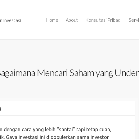
Home
About
Konsultasi Pribadi
Serv
 Investasi
: Bagaimana Mencari Saham yang Unde
M
dengan cara yang lebih “santai” tapi tetap cuan,
aik. Gaya investasi ini dipopulerkan sama investor