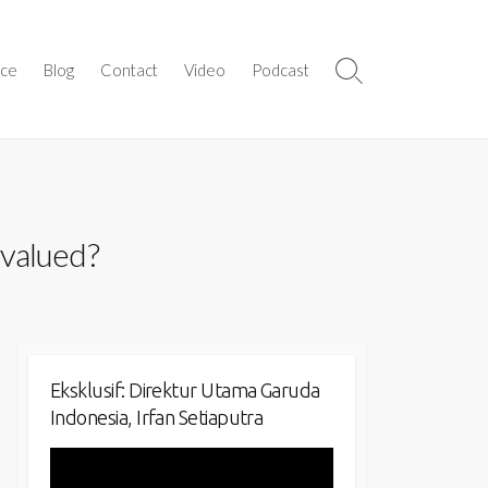
ice
Blog
Contact
Video
Podcast
Search
Toggle
rvalued?
Eksklusif: Direktur Utama Garuda
Indonesia, Irfan Setiaputra
Video
Player