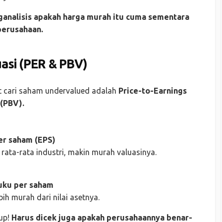
analisis apakah harga murah itu cuma sementara
perusahaan.
uasi (PER & PBV)
at cari saham undervalued adalah
Price-to-Earnings
 (PBV).
er saham (EPS)
ata-rata industri, makin murah valuasinya.
buku per saham
ih murah dari nilai asetnya.
kup!
Harus dicek juga apakah perusahaannya benar-