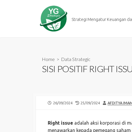
Skip
to
content
Strategi Mengatur Keuangan dan
Home
>
Data Strategic
SISI POSITIF RIGHT IS
PUBLISHED
LAST
AUTHOR
26/09/2024
25/09/2024
AFDITYA IMA
DATE
MODIFIED
DATE
Right issue
adalah aksi korporasi di 
menawarkan kepada pemegang saham 