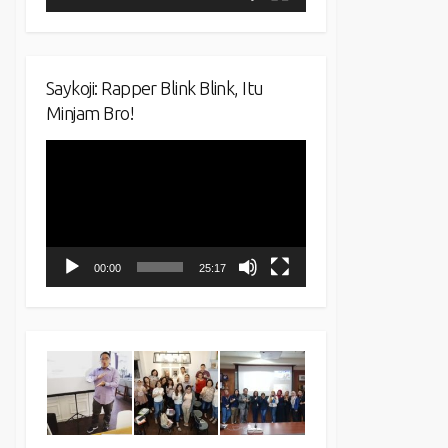
Saykoji: Rapper Blink Blink, Itu
Minjam Bro!
Video
Player
00:00
25:17