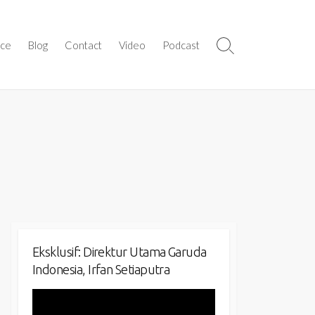
ice
Blog
Contact
Video
Podcast
Search
Toggle
Eksklusif: Direktur Utama Garuda
Indonesia, Irfan Setiaputra
Video
Player