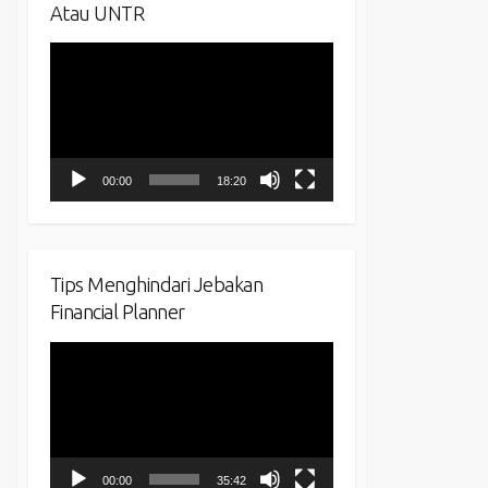
Atau UNTR
Video
Player
00:00
18:20
Tips Menghindari Jebakan
Financial Planner
Video
Player
00:00
35:42