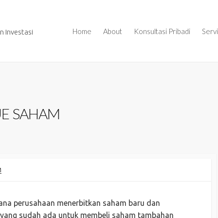
Home
About
Konsultasi Pribadi
Serv
 Investasi
SUE SAHAM
M
mana perusahaan menerbitkan saham baru dan
yang sudah ada untuk membeli saham tambahan