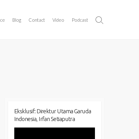
ice
Blog
Contact
Video
Podcast
Search
Toggle
Eksklusif: Direktur Utama Garuda
Indonesia, Irfan Setiaputra
Video
Player