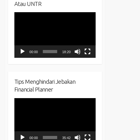
Atau UNTR
Video
Player
00:00
18:20
Tips Menghindari Jebakan
Financial Planner
Video
Player
00:00
35:42