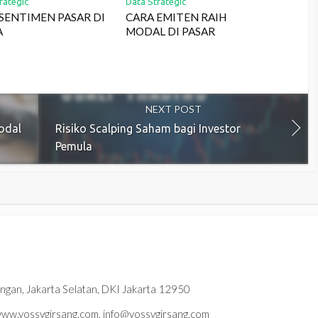
rategic
Data Strategic
 SENTIMEN PASAR DI
CARA EMITEN RAIH
A
MODAL DI PASAR
NEXT POST
odal
Risiko Scalping Saham bagi Investor
Pemula
ningan, Jakarta Selatan, DKI Jakarta 12950
w.yossygirsang.com, info@yossygirsang.com