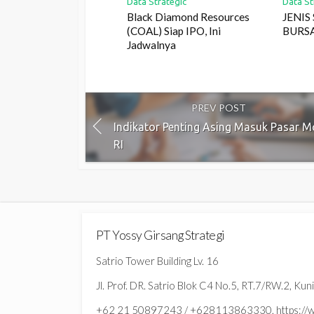
Data Strategic
Data St
Black Diamond Resources
JENIS
(COAL) Siap IPO, Ini
BURS
Jadwalnya
PREV POST
Indikator Penting Asing Masuk Pasar M
RI
PT Yossy Girsang Strategi
Satrio Tower Building Lv. 16
Jl. Prof. DR. Satrio Blok C4 No.5, RT.7/RW.2, Ku
+62 21 50897243 / +628113863330, https://ww