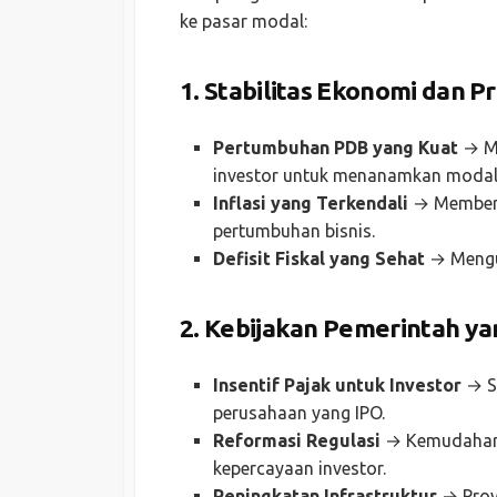
ke pasar modal:
1. Stabilitas Ekonomi dan
Pertumbuhan PDB yang Kuat
→ Me
investor untuk menanamkan modal
Inflasi yang Terkendali
→ Memberik
pertumbuhan bisnis.
Defisit Fiskal yang Sehat
→ Mengur
2. Kebijakan Pemerintah ya
Insentif Pajak untuk Investor
→ Se
perusahaan yang IPO.
Reformasi Regulasi
→ Kemudahan 
kepercayaan investor.
Peningkatan Infrastruktur
→ Proye