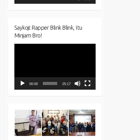
Saykoji: Rapper Blink Blink, Itu
Minjam Bro!
Video
Player
00:00
25:17