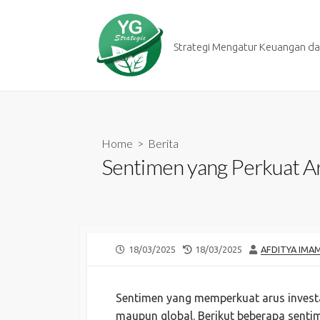
Skip
to
content
Strategi Mengatur Keuangan dan
Home
>
Berita
Sentimen yang Perkuat Ar
PUBLISHED
LAST
AUTHOR
18/03/2025
18/03/2025
AFDITYA IMA
DATE
MODIFIED
DATE
Sentimen yang memperkuat arus investa
maupun global. Berikut beberapa sent