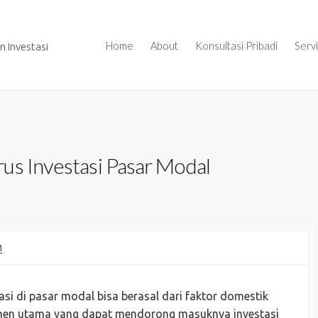
Home
About
Konsultasi Pribadi
Serv
 Investasi
us Investasi Pasar Modal
M
si di pasar modal bisa berasal dari faktor domestik
imen utama yang dapat mendorong masuknya investasi