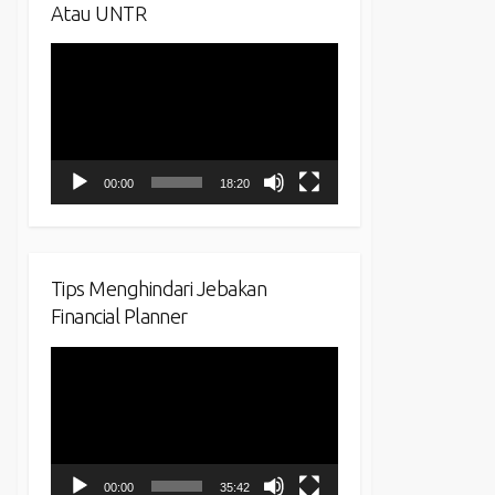
Atau UNTR
Video
Player
00:00
18:20
Tips Menghindari Jebakan
Financial Planner
Video
Player
00:00
35:42