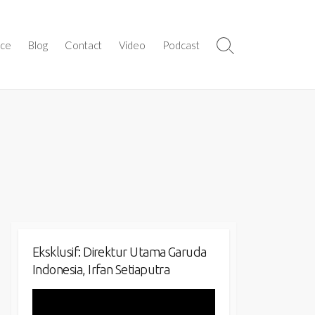
ice
Blog
Contact
Video
Podcast
Search
Toggle
Eksklusif: Direktur Utama Garuda
Indonesia, Irfan Setiaputra
Video
Player