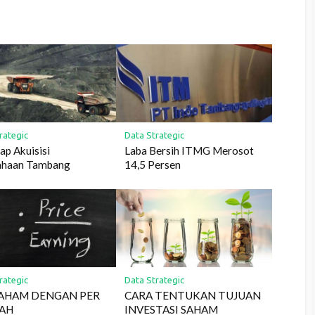
rategic
Data Strategic
iap Akuisisi
Laba Bersih ITMG Merosot
ahaan Tambang
14,5 Persen
rategic
Data Strategic
SAHAM DENGAN PER
CARA TENTUKAN TUJUAN
AH
INVESTASI SAHAM