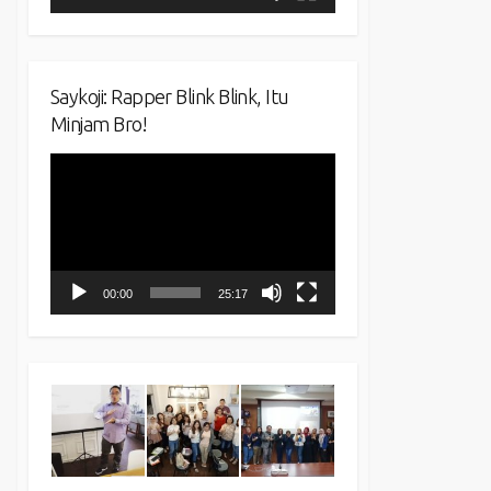
Saykoji: Rapper Blink Blink, Itu
Minjam Bro!
Video
Player
00:00
25:17