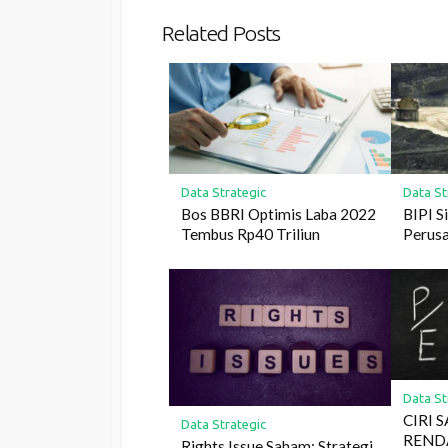
Related Posts
Data Strategic
Data St
Bos BBRI Optimis Laba 2022
BIPI S
Tembus Rp40 Triliun
Perus
Data St
CIRI 
Data Strategic
REND
Rights Issue Saham: Strategi