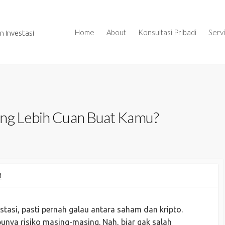
Home
About
Konsultasi Pribadi
Serv
 Investasi
ang Lebih Cuan Buat Kamu?
M
stasi, pasti pernah galau antara saham dan kripto.
punya risiko masing-masing. Nah, biar gak salah