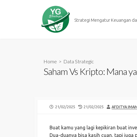
Skip
to
content
Strategi Mengatur Keuangan dan
Home
>
Data Strategic
Saham Vs Kripto: Mana y
PUBLISHED
LAST
AUTHOR
21/02/2025
21/02/2025
AFDITYA IMA
DATE
MODIFIED
DATE
Buat kamu yang lagi kepikiran buat inve
Dua-duanya bisa kasih cuan, tapi juga 