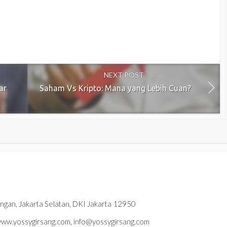
NEXT POST
ar
Saham Vs Kripto: Mana yang Lebih Cuan?
ningan, Jakarta Selatan, DKI Jakarta 12950
w.yossygirsang.com, info@yossygirsang.com