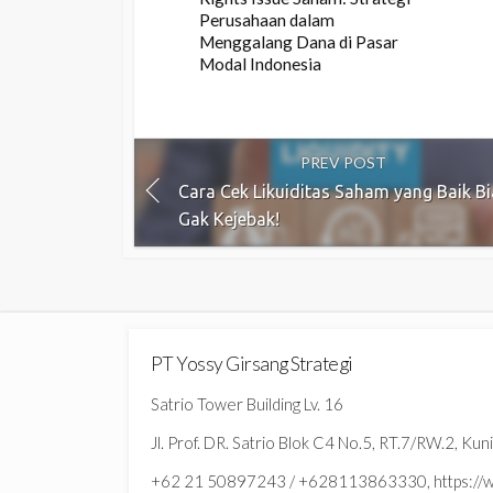
Perusahaan dalam
Menggalang Dana di Pasar
Modal Indonesia
PREV POST
Cara Cek Likuiditas Saham yang Baik Bi
Gak Kejebak!
PT Yossy Girsang Strategi
Satrio Tower Building Lv. 16
Jl. Prof. DR. Satrio Blok C4 No.5, RT.7/RW.2, Ku
+62 21 50897243 / +628113863330, https://ww