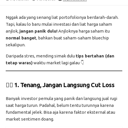
DATE
MODIFIED
DATE
Nggak ada yang senang liat portofolionya berdarah-darah.
Tapi, kalau lo baru mulai investasi dan liat harga saham
anjlok,
jangan panik dulu!
Anjloknya harga saham itu
normal banget
, bahkan buat saham-saham bluechip
sekalipun.
Daripada stres, mending simak dulu
tips bertahan (dan
tetap waras)
waktu market lagi galau 👇
🧘‍♂️ 1.
Tenang, Jangan Langsung Cut Loss
Banyak investor pemula yang panik dan langsung jual rugi
saat harga turun. Padahal, belum tentu turunnya karena
fundamental jelek. Bisa aja karena faktor eksternal atau
market sentimen doang.