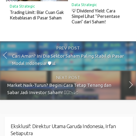
Data Strategic
Data Strategic
💡 Dividend Yield: Cara
Trading Limit: Biar Cuan Gak
Simpel Lihat “Persentase
Kebablasan di Pasar Saham
Cuan” dari Saham!
PREV POST
Cari Aman? Ini Dia Sektor Saham Paling Stabil di Pasar
Modal Indonesia! 🛡️📊
NEXT POST
Market Naik-Turun? Begini Cara Tetap Tenang dan
Sabar Jadi Investor Saham! 🧘‍♂️📉📈
Eksklusif: Direktur Utama Garuda Indonesia, Irfan
Setiaputra