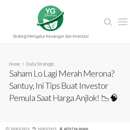
Skip
to
content
Search
Me
Toggle
Strategi Mengatur Keuangan dan Investasi
Home
>
Data Strategic
Saham Lo Lagi Merah Merona?
Santuy, Ini Tips Buat Investor
Pemula Saat Harga Anjlok! 📉🧠
PUBLISHED
LAST
AUTHOR
30/05/2025
30/05/2025
AFDITYA IMAM