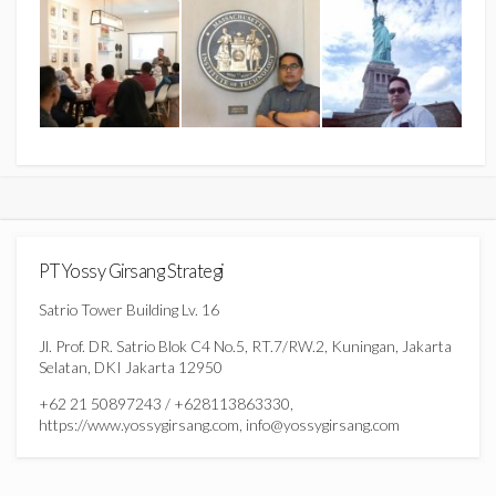
PT Yossy Girsang Strategi
Satrio Tower Building Lv. 16
Jl. Prof. DR. Satrio Blok C4 No.5, RT.7/RW.2, Kuningan, Jakarta
Selatan, DKI Jakarta 12950
+62 21 50897243 / +628113863330,
https://www.yossygirsang.com, info@yossygirsang.com