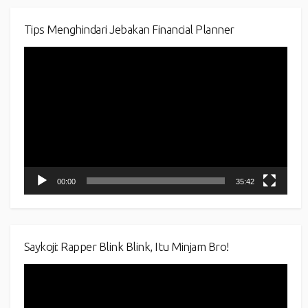
Tips Menghindari Jebakan Financial Planner
Video
Player
00:00
35:42
Saykoji: Rapper Blink Blink, Itu Minjam Bro!
Video
Player