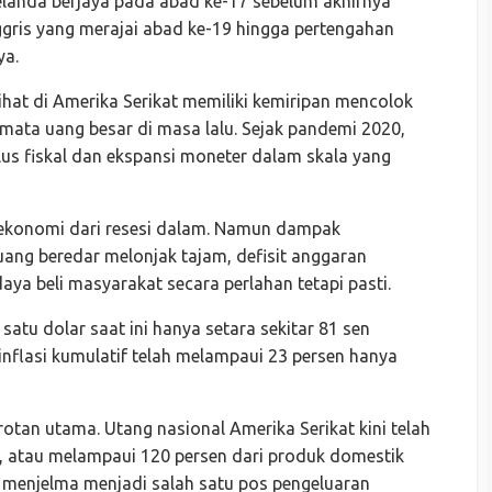
elanda berjaya pada abad ke-17 sebelum akhirnya
Inggris yang merajai abad ke-19 hingga pertengahan
ya.
rlihat di Amerika Serikat memiliki kemiripan mencolok
mata uang besar di masa lalu. Sejak pandemi 2020,
us fiskal dan ekspansi moneter dalam skala yang
 ekonomi dari resesi dalam. Namun dampak
uang beredar melonjak tajam, defisit anggaran
aya beli masyarakat secara perlahan tetapi pasti.
l satu dolar saat ini hanya setara sekitar 81 sen
inflasi kumulatif telah melampaui 23 persen hanya
orotan utama. Utang nasional Amerika Serikat kini telah
S, atau melampaui 120 persen dari produk domestik
 menjelma menjadi salah satu pos pengeluaran