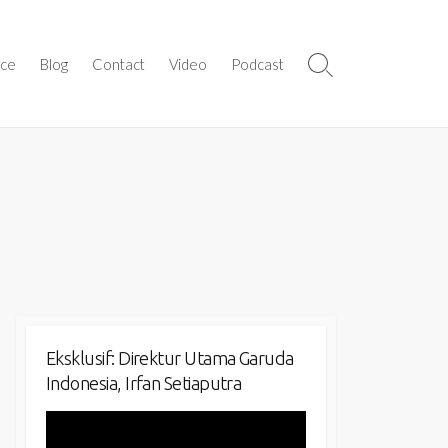
ice
Blog
Contact
Video
Podcast
Search
Toggle
Eksklusif: Direktur Utama Garuda
Indonesia, Irfan Setiaputra
Video
Player