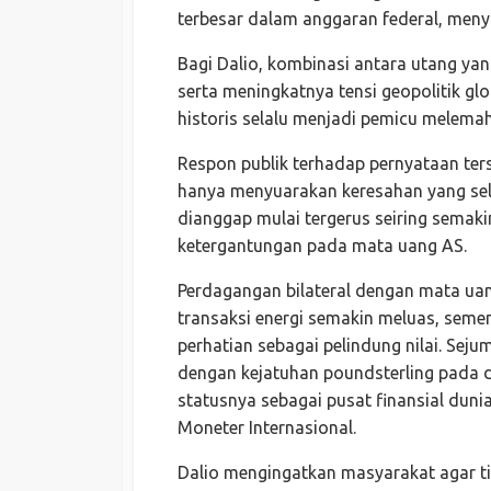
terbesar dalam anggaran federal, menya
Bagi Dalio, kombinasi antara utang y
serta meningkatnya tensi geopolitik g
historis selalu menjadi pemicu melem
Respon publik terhadap pernyataan ters
hanya menyuarakan keresahan yang sel
dianggap mulai tergerus seiring semak
ketergantungan pada mata uang AS.
Perdagangan bilateral dengan mata ua
transaksi energi semakin meluas, seme
perhatian sebagai pelindung nilai. Se
dengan kejatuhan poundsterling pada d
statusnya sebagai pusat finansial dun
Moneter Internasional.
Dalio mengingatkan masyarakat agar t