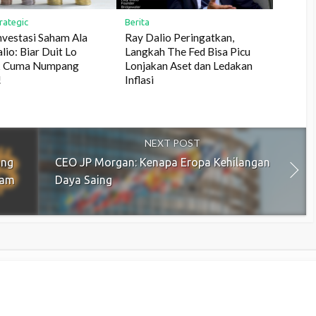
rategic
Berita
nvestasi Saham Ala
Ray Dalio Peringatkan,
lio: Biar Duit Lo
Langkah The Fed Bisa Picu
 Cuma Numpang
Lonjakan Aset dan Ledakan
!
Inflasi
NEXT POST
ang
CEO JP Morgan: Kenapa Eropa Kehilangan
ham
Daya Saing