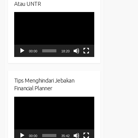
Atau UNTR
Video
Player
00:00
18:20
Tips Menghindari Jebakan
Financial Planner
Video
Player
00:00
35:42