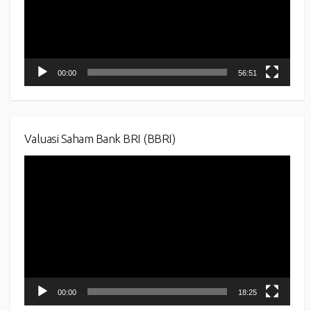
00:00
56:51
Valuasi Saham Bank BRI (BBRI)
Video
Player
00:00
18:25