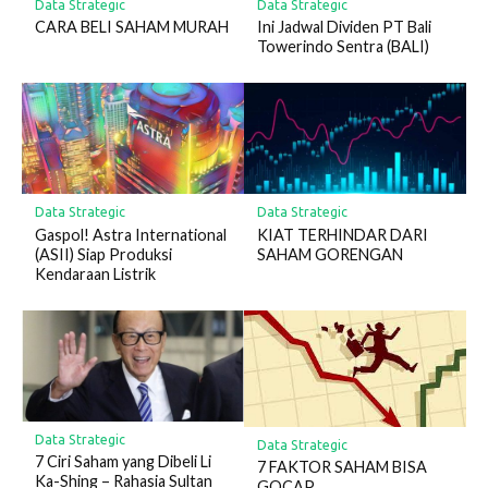
Data Strategic
Data Strategic
CARA BELI SAHAM MURAH
Ini Jadwal Dividen PT Bali
Towerindo Sentra (BALI)
Data Strategic
Data Strategic
Gaspol! Astra International
KIAT TERHINDAR DARI
(ASII) Siap Produksi
SAHAM GORENGAN
Kendaraan Listrik
Data Strategic
Data Strategic
7 Ciri Saham yang Dibeli Li
7 FAKTOR SAHAM BISA
Ka-Shing – Rahasia Sultan
GOCAP