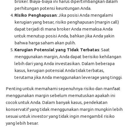
broker. Biaya-biaya ini harus dipertimbangkan dalam
perhitungan potensi keuntungan Anda.
Risiko Penghapusan
: Jika posisi Anda mengalami
kerugian yang besar, risiko penghapusan (margin call)
dapat terjadi di mana broker Anda memaksa Anda
untuk menutup posisi Anda, bahkan jika Anda yakin
bahwa harga saham akan pulih.
Kerugian Potensial yang Tidak Terbatas
: Saat
menggunakan margin, Anda dapat berisiko kehilangan
lebih dari yang Anda investasikan. Dalam beberapa
kasus, kerugian potensial Anda tidak terbatas,
terutama jika Anda menggunakan leverage yang tinggi.
Penting untuk memahami sepenuhnya risiko dan manfaat
menggunakan margin sebelum memutuskan apakah ini
cocok untuk Anda. Dalam banyak kasus, pendekatan
konservatif yang tidak menggunakan margin mungkin lebih
sesuai untuk investor yang tidak ingin mengambil risiko
yang lebih besar.