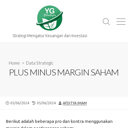
Skip
to
content
Search
Me
Toggle
Strategi Mengatur Keuangan dan Investasi
Home
>
Data Strategic
PLUS MINUS MARGIN SAHAM
PUBLISHED
LAST
AUTHOR
05/06/2024
05/06/2024
AFDITYA IMAM
DATE
MODIFIED
DATE
Berikut adalah beberapa pro dan kontra menggunakan