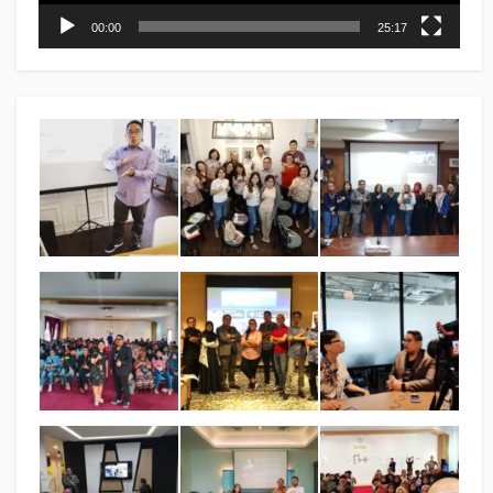
00:00
25:17