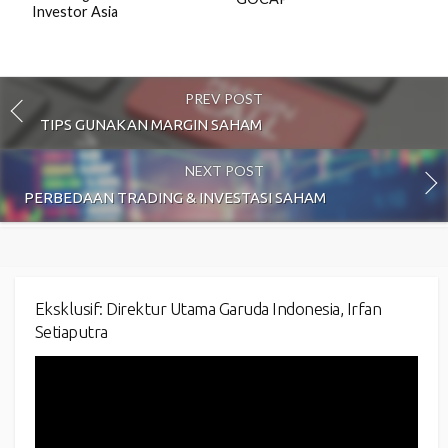
Investor Asia
PREV POST
TIPS GUNAKAN MARGIN SAHAM
NEXT POST
PERBEDAAN TRADING & INVESTASI SAHAM
Eksklusif: Direktur Utama Garuda Indonesia, Irfan
Setiaputra
Video
Player