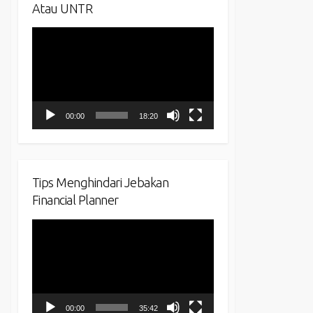
Atau UNTR
Video
Player
00:00
18:20
Tips Menghindari Jebakan
Financial Planner
Video
Player
00:00
35:42