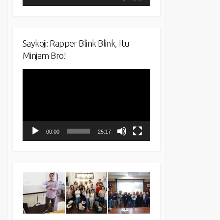
Saykoji: Rapper Blink Blink, Itu
Minjam Bro!
Video
Player
00:00
25:17