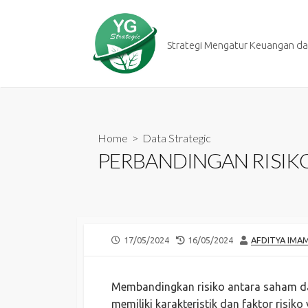
Skip
to
content
Strategi Mengatur Keuangan dan
Home
>
Data Strategic
PERBANDINGAN RISIKO
PUBLISHED
LAST
AUTHOR
17/05/2024
16/05/2024
AFDITYA IMA
DATE
MODIFIED
DATE
Membandingkan risiko antara saham da
memiliki karakteristik dan faktor risi