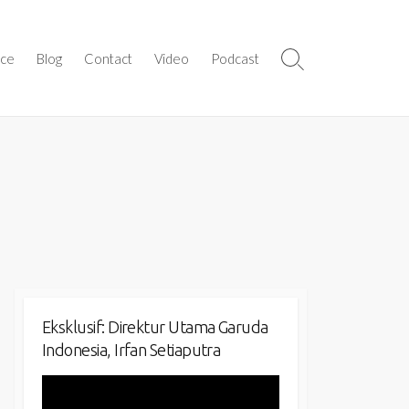
ice
Blog
Contact
Video
Podcast
Search
Toggle
Eksklusif: Direktur Utama Garuda
Indonesia, Irfan Setiaputra
Video
Player