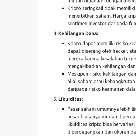
mudah dipahami dengan menga
Kripto seringkali tidak memilik
menerbitkan saham. Harga kript
sentimen investor daripada fu
Kehilangan Dana:
Kripto dapat memiliki risiko ke
dapat diserang oleh hacker, at
mereka karena kesalahan tekni
mengakibatkan kehilangan dana
Meskipun risiko kehilangan da
nilai saham atau kebangkrutan 
daripada risiko keamanan dala
Likuiditas:
Pasar saham umumnya lebih lik
besar biasanya mudah diperda
likuiditas kripto bisa bervaria
diperdagangkan dan ukuran pa