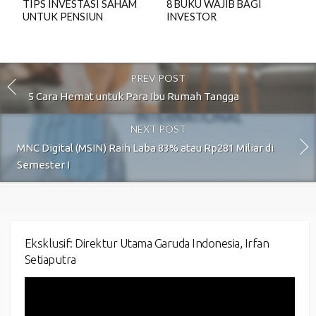
TIPS INVESTASI SAHAM
8 BUKU WAJIB BAGI
UNTUK PENSIUN
INVESTOR
PREV POST
5 Cara Hemat untuk Para Ibu Rumah Tangga
NEXT POST
MNC Digital (MSIN) Raih Laba 83% atau Rp281 Miliar di
Semester I
Eksklusif: Direktur Utama Garuda Indonesia, Irfan
Setiaputra
Video
Player