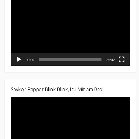
Video
Player
00:00
35:42
Saykoji: Rapper Blink Blink, Itu Minjam Bro!
Video
Player