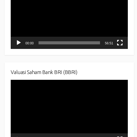
00:00
56:51
Valuasi Saham Bank BRI (BBRI)
Video
Player