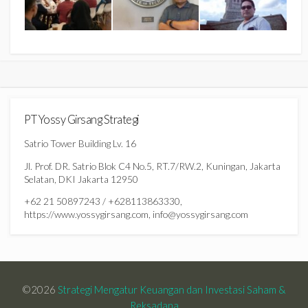
PT Yossy Girsang Strategi
Satrio Tower Building Lv. 16
Jl. Prof. DR. Satrio Blok C4 No.5, RT.7/RW.2, Kuningan, Jakarta
Selatan, DKI Jakarta 12950
+62 21 50897243 / +628113863330,
https://www.yossygirsang.com, info@yossygirsang.com
©2026
Strategi Mengatur Keuangan dan Investasi Saham &
Reksadana