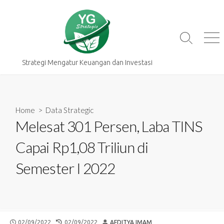
Skip
to
content
Search
Me
Toggle
Strategi Mengatur Keuangan dan Investasi
Home
>
Data Strategic
Melesat 301 Persen, Laba TINS
Capai Rp1,08 Triliun di
Semester I 2022
PUBLISHED
LAST
AUTHOR
02/09/2022
02/09/2022
AFDITYA IMAM