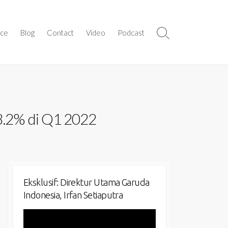
ice
Blog
Contact
Video
Podcast
Search
Toggle
78.2% di Q1 2022
Eksklusif: Direktur Utama Garuda
Indonesia, Irfan Setiaputra
Video
Player