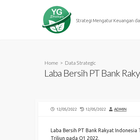
Skip
to
content
Strategi Mengatur Keuangan dan
Home
>
Data Strategic
Laba Bersih PT Bank Raky
PUBLISHED
LAST
AUTHOR
12/05/2022
12/05/2022
ADMIN
DATE
MODIFIED
DATE
Laba Bersih PT Bank Rakyat Indonesia 
Triliun pada Q1 2022.