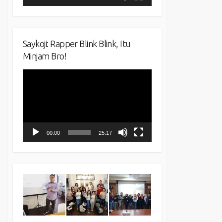
Saykoji: Rapper Blink Blink, Itu
Minjam Bro!
Video
Player
00:00
25:17