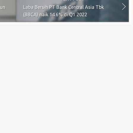
run
Laba Bersih PT Bank Central Asia Tbk
(BBCA) naik 14.6% di Q1 2022