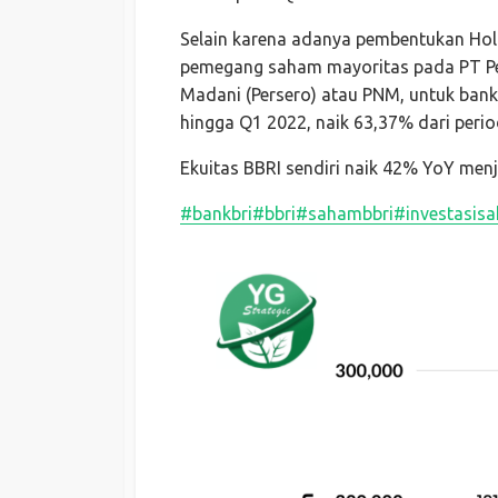
Selain karena adanya pembentukan Hol
pemegang saham mayoritas pada PT Pe
Madani (Persero) atau PNM, untuk bank on
hingga Q1 2022, naik 63,37% dari perio
Ekuitas BBRI sendiri naik 42% YoY menj
#bankbri
#bbri
#sahambbri
#investasis