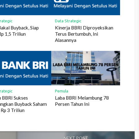
rategic
Data Strategic
akal Buyback, Siap
Kinerja BBRI Diproyeksikan
p 1,5 Triliun
Terus Bertumbuh, Ini
Alasannya
rategic
Pemula
n BBRI Sukses
Laba BBRI Melambung 78
ngkan Buyback Saham
Persen Tahun Ini
 Rp 3 Triliun
NEXT POST