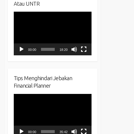
Atau UNTR
Video
Player
00:00
18:20
Tips Menghindari Jebakan
Financial Planner
Video
Player
00:00
35:42