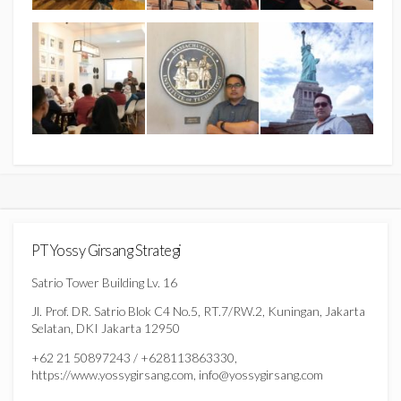
PT Yossy Girsang Strategi
Satrio Tower Building Lv. 16
Jl. Prof. DR. Satrio Blok C4 No.5, RT.7/RW.2, Kuningan, Jakarta
Selatan, DKI Jakarta 12950
+62 21 50897243 / +628113863330,
https://www.yossygirsang.com, info@yossygirsang.com