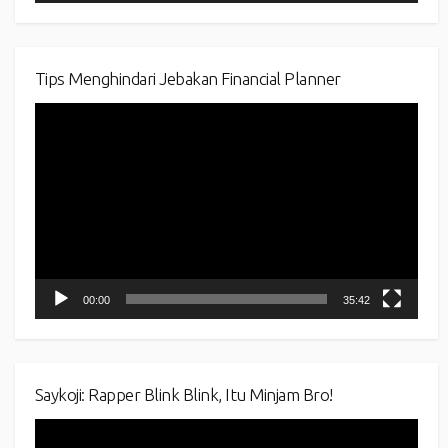
Tips Menghindari Jebakan Financial Planner
Video
Player
00:00
35:42
Saykoji: Rapper Blink Blink, Itu Minjam Bro!
Video
Player