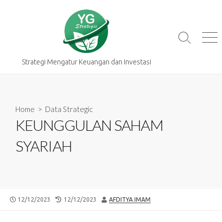
Skip
to
content
Search
Me
Toggle
Strategi Mengatur Keuangan dan Investasi
Home
>
Data Strategic
KEUNGGULAN SAHAM
SYARIAH
PUBLISHED
LAST
AUTHOR
12/12/2023
12/12/2023
AFDITYA IMAM
DATE
MODIFIED
DATE