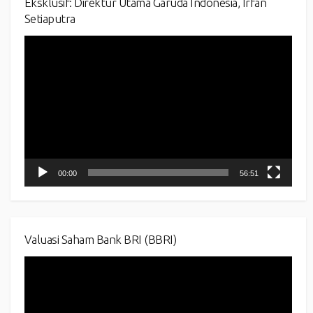
Eksklusif: Direktur Utama Garuda Indonesia, Irfan
Setiaputra
Video
Player
00:00
56:51
Valuasi Saham Bank BRI (BBRI)
Video
Player