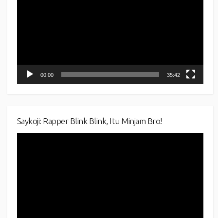
00:00
35:42
Saykoji: Rapper Blink Blink, Itu Minjam Bro!
Video
Player