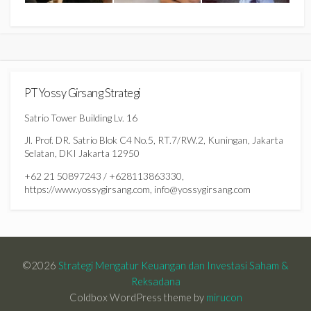
PT Yossy Girsang Strategi
Satrio Tower Building Lv. 16
Jl. Prof. DR. Satrio Blok C4 No.5, RT.7/RW.2, Kuningan, Jakarta
Selatan, DKI Jakarta 12950
+62 21 50897243 / +628113863330,
https://www.yossygirsang.com, info@yossygirsang.com
©2026
Strategi Mengatur Keuangan dan Investasi Saham &
Reksadana
Coldbox WordPress theme by
mirucon