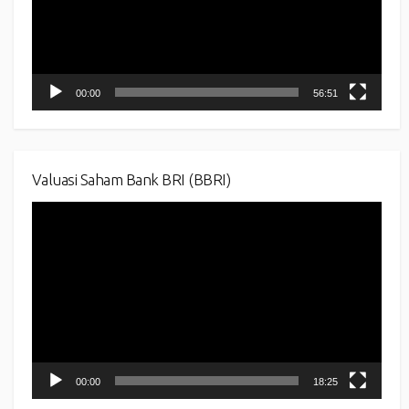
00:00
56:51
Valuasi Saham Bank BRI (BBRI)
Video
Player
00:00
18:25