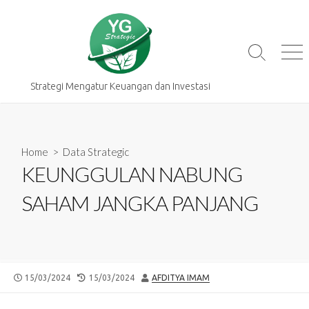
Skip
to
content
Search
Me
Toggle
Strategi Mengatur Keuangan dan Investasi
Home
>
Data Strategic
KEUNGGULAN NABUNG
SAHAM JANGKA PANJANG
PUBLISHED
LAST
AUTHOR
15/03/2024
15/03/2024
AFDITYA IMAM
DATE
MODIFIED
DATE