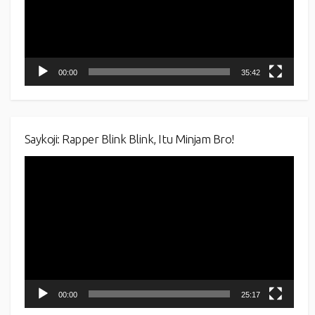
00:00
35:42
Saykoji: Rapper Blink Blink, Itu Minjam Bro!
Video
Player
00:00
25:17