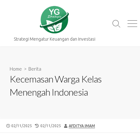
Skip
to
content
Search
Me
Toggle
Strategi Mengatur Keuangan dan Investasi
Home
>
Berita
Kecemasan Warga Kelas
Menengah Indonesia
PUBLISHED
LAST
AUTHOR
02/11/2025
02/11/2025
AFDITYA IMAM
DATE
MODIFIED
DATE