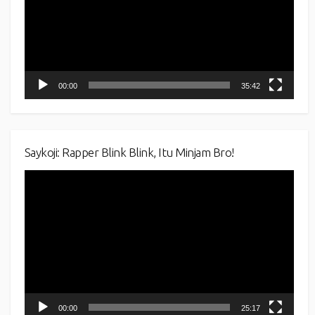
00:00
35:42
Saykoji: Rapper Blink Blink, Itu Minjam Bro!
Video
Player
00:00
25:17