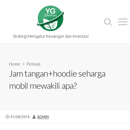
Skip
to
content
Search
Me
Toggle
Strategi Mengatur Keuangan dan Investasi
Home
>
Pemula
Jam tangan+hoodie seharga
mobil mewakili apa?
PUBLISHED
AUTHOR
01/08/2018
ADMIN
DATE