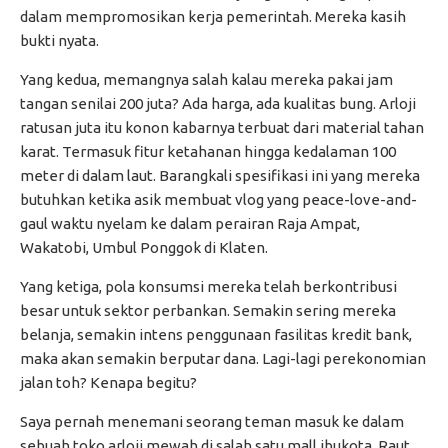
dalam mempromosikan kerja pemerintah. Mereka kasih
bukti nyata.
Yang kedua, memangnya salah kalau mereka pakai jam
tangan senilai 200 juta? Ada harga, ada kualitas bung. Arloji
ratusan juta itu konon kabarnya terbuat dari material tahan
karat. Termasuk fitur ketahanan hingga kedalaman 100
meter di dalam laut. Barangkali spesifikasi ini yang mereka
butuhkan ketika asik membuat vlog yang peace-love-and-
gaul waktu nyelam ke dalam perairan Raja Ampat,
Wakatobi, Umbul Ponggok di Klaten.
Yang ketiga, pola konsumsi mereka telah berkontribusi
besar untuk sektor perbankan. Semakin sering mereka
belanja, semakin intens penggunaan fasilitas kredit bank,
maka akan semakin berputar dana. Lagi-lagi perekonomian
jalan toh? Kenapa begitu?
Saya pernah menemani seorang teman masuk ke dalam
sebuah toko arloji mewah di salah satu mall ibukota. Raut