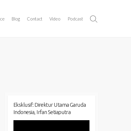
ice
Blog
Contact
Video
Podcast
Search
Toggle
Eksklusif: Direktur Utama Garuda
Indonesia, Irfan Setiaputra
Video
Player