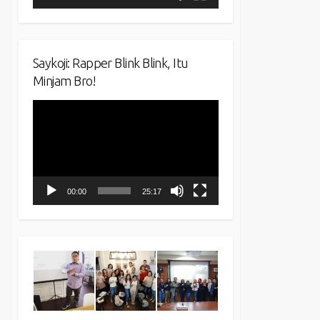
Saykoji: Rapper Blink Blink, Itu
Minjam Bro!
Video
Player
00:00
25:17