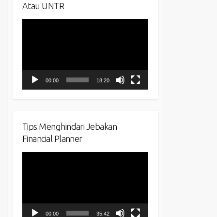
Atau UNTR
Video
Player
00:00
18:20
Tips Menghindari Jebakan
Financial Planner
Video
Player
00:00
35:42