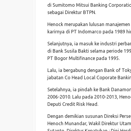
di Sumitomo Mitsui Banking Corporation
sebagai Direktur BTPN.
Henock merupakan lulusan manajemen d
karirnya di PT Indomarco pada 1989 hi
Selanjutnya, ia masuk ke industri per
di Bank Susila Bakti selama periode 199
PT Bogor Multifinance pada 1995.
Lalu, ia bergabung dengan Bank of Tok
jabatan Co Head Local Coporate Bankin
Setelahnya, ia pindah ke Bank Danamo
2006-2010. Lalu pada 2010-2013, Hen
Deputi Credit Risk Head.
Dengan demikian susunan Direksi Perser
Henoch Munandar, Wakil Direktur Utama
Sutanto, Direktur Kepatuhan : Dini Herd