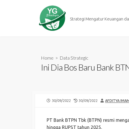
Skip
to
content
Strategi Mengatur Keuangan dan
Home
>
Data Strategic
Ini Dia Bos Baru Bank BT
PUBLISHED
LAST
AUTHOR
30/09/2022
30/09/2022
AFDITYA IMA
DATE
MODIFIED
DATE
PT Bank BTPN Tbk (BTPN) resmi menga
hingga RUPST tahun 2025.