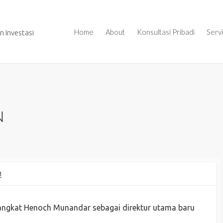
Home
About
Konsultasi Pribadi
Serv
 Investasi
N
M
ngkat Henoch Munandar sebagai direktur utama baru