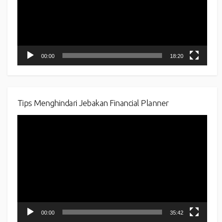
00:00
18:20
Tips Menghindari Jebakan Financial Planner
Video
Player
00:00
35:42