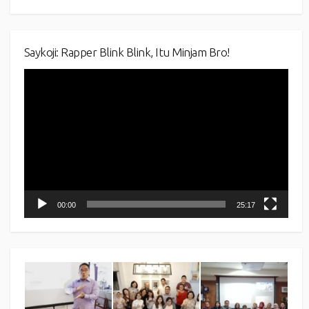
Saykoji: Rapper Blink Blink, Itu Minjam Bro!
Video
Player
00:00
25:17