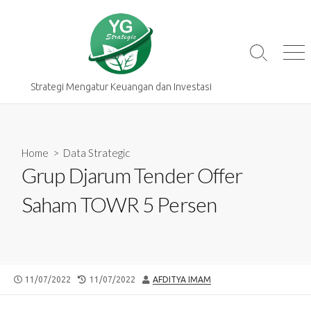
Skip
to
content
Search
Me
Toggle
Strategi Mengatur Keuangan dan Investasi
Home
>
Data Strategic
Grup Djarum Tender Offer
Saham TOWR 5 Persen
PUBLISHED
LAST
AUTHOR
11/07/2022
11/07/2022
AFDITYA IMAM
DATE
MODIFIED
DATE