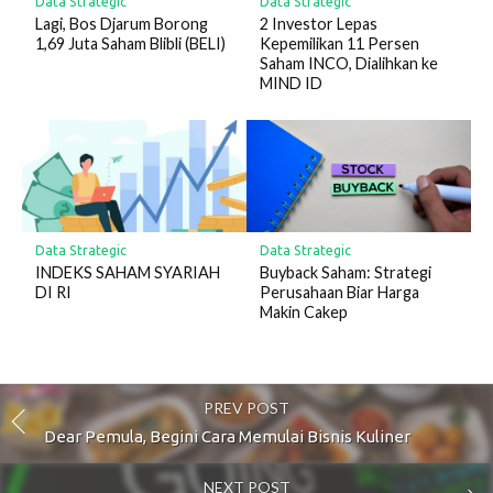
Data Strategic
Data Strategic
Lagi, Bos Djarum Borong
2 Investor Lepas
1,69 Juta Saham Blibli (BELI)
Kepemilikan 11 Persen
Saham INCO, Dialihkan ke
MIND ID
Data Strategic
Data Strategic
INDEKS SAHAM SYARIAH
Buyback Saham: Strategi
DI RI
Perusahaan Biar Harga
Makin Cakep
PREV POST
Dear Pemula, Begini Cara Memulai Bisnis Kuliner
NEXT POST