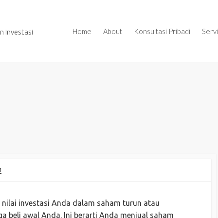
Home
About
Konsultasi Pribadi
Serv
 Investasi
M
a nilai investasi Anda dalam saham turun atau
a beli awal Anda. Ini berarti Anda menjual saham