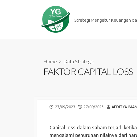
Skip
to
content
Strategi Mengatur Keuangan dan
Home
>
Data Strategic
FAKTOR CAPITAL LOSS
PUBLISHED
LAST
AUTHOR
27/09/2023
27/09/2023
AFDITYA IMA
DATE
MODIFIED
DATE
Capital loss dalam saham terjadi ketik
mengalami penurunan nilainya dari harg