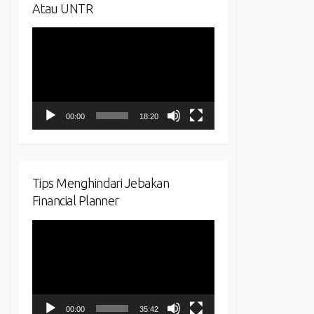
Atau UNTR
Video
Player
00:00
18:20
Tips Menghindari Jebakan
Financial Planner
Video
Player
00:00
35:42