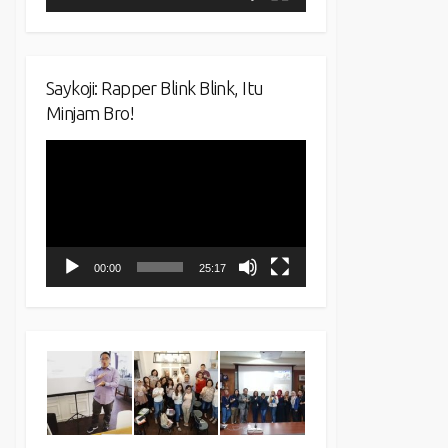
Saykoji: Rapper Blink Blink, Itu
Minjam Bro!
Video
Player
00:00
25:17