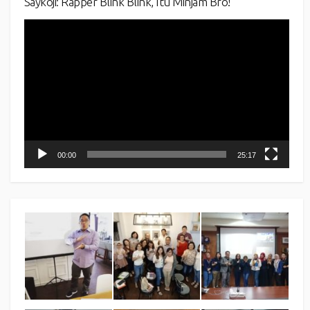
Saykoji: Rapper Blink Blink, Itu Minjam Bro!
Video
Player
00:00
25:17