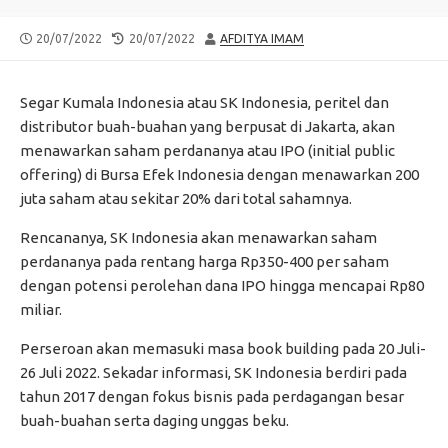
PUBLISHED
LAST
AUTHOR
20/07/2022
20/07/2022
AFDITYA IMAM
DATE
MODIFIED
DATE
Segar Kumala Indonesia atau SK Indonesia, peritel dan
distributor buah-buahan yang berpusat di Jakarta, akan
menawarkan saham perdananya atau IPO (initial public
offering) di Bursa Efek Indonesia dengan menawarkan 200
juta saham atau sekitar 20% dari total sahamnya.
Rencananya, SK Indonesia akan menawarkan saham
perdananya pada rentang harga Rp350-400 per saham
dengan potensi perolehan dana IPO hingga mencapai Rp80
miliar.
Perseroan akan memasuki masa book building pada 20 Juli-
26 Juli 2022. Sekadar informasi, SK Indonesia berdiri pada
tahun 2017 dengan fokus bisnis pada perdagangan besar
buah-buahan serta daging unggas beku.