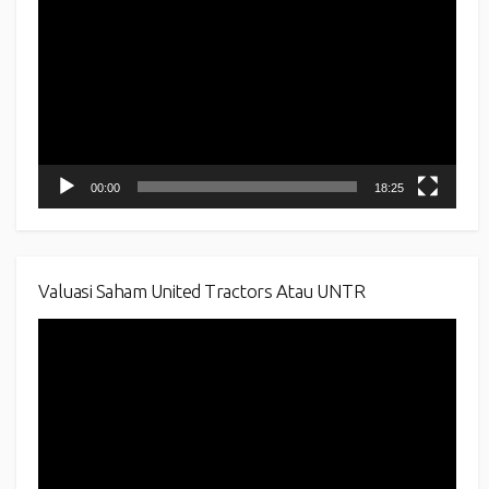
Player
00:00
18:25
Valuasi Saham United Tractors Atau UNTR
Video
Player