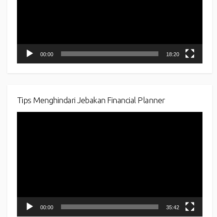
00:00
18:20
Tips Menghindari Jebakan Financial Planner
Video
Player
00:00
35:42