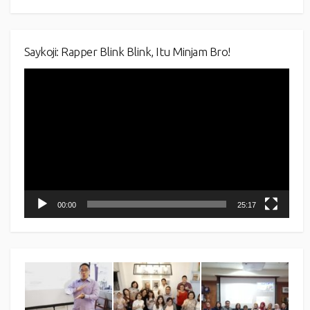
Saykoji: Rapper Blink Blink, Itu Minjam Bro!
Video
Player
00:00
25:17