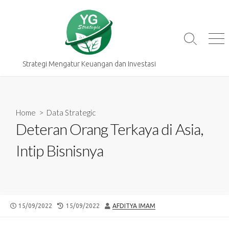
Skip
to
content
Search
Me
Toggle
Strategi Mengatur Keuangan dan Investasi
Home
>
Data Strategic
Deteran Orang Terkaya di Asia,
Intip Bisnisnya
PUBLISHED
LAST
AUTHOR
15/09/2022
15/09/2022
AFDITYA IMAM
DATE
MODIFIED
DATE