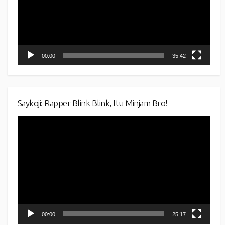
00:00
35:42
Saykoji: Rapper Blink Blink, Itu Minjam Bro!
Video
Player
00:00
25:17