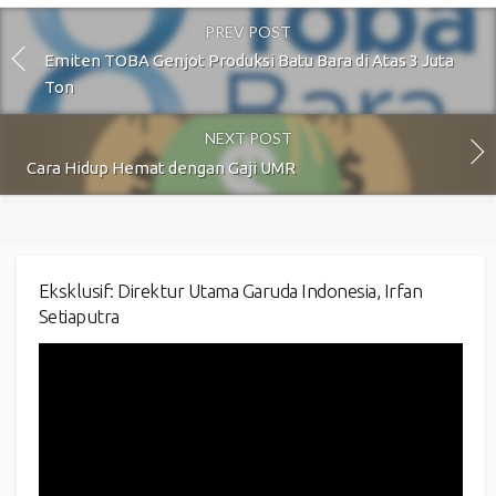
PREV POST
Emiten TOBA Genjot Produksi Batu Bara di Atas 3 Juta
Ton
NEXT POST
Cara Hidup Hemat dengan Gaji UMR
Eksklusif: Direktur Utama Garuda Indonesia, Irfan
Setiaputra
Video
Player