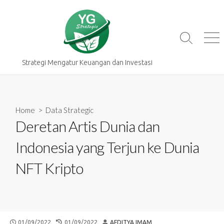
Skip
to
content
Search
Me
Toggle
Strategi Mengatur Keuangan dan Investasi
Home
>
Data Strategic
Deretan Artis Dunia dan
Indonesia yang Terjun ke Dunia
NFT Kripto
PUBLISHED
LAST
AUTHOR
01/09/2022
01/09/2022
AFDITYA IMAM