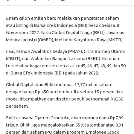
DATE
MODIFIED
DATE
Enam calon emiten baru melakukan pencatatan saham
atau listing di Bursa Efek Indonesia (BEI) besok Selasa, 8
November 2022. Yaitu Global Digital Niaga (BELI), Jayamas
Medica Industri (OMED), Methobi Karyatama Raya (MKTR).
Lalu, Famon Awal Bros Sedaya (PRAY), Citra Borneo Utama
(CBUT), dan Wulandari Bangun Laksana (BSBK). Ke enam
tersebut sebagai emiten tercatat ke45, 46, 47, 48, 49 dan 50
di Bursa Efek Indonesia (BEI) pada tahun 2022.
Global Digital atau Blibli melepas 17,77 miliar saham
dengan harga Rp 450 per lembar. Itu setara 15 persen dari
modal ditempatkan dan disetor penuh bernominal Rp250
per saham.
Entitas usaha Djarum Group itu, akan meraup dana Rp7,99
triliun. Blibli juga mengalokasikan 55 juta lembar atau 0,31
persen dari saham IPO dalam program Employee Stock