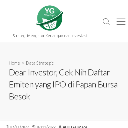
Skip
to
content
Search
Me
Toggle
Strategi Mengatur Keuangan dan Investasi
Home
>
Data Strategic
Dear Investor, Cek Nih Daftar
Emiten yang IPO di Papan Bursa
Besok
PUBLISHED
LAST
AUTHOR
07/11/2022
07/11/2022
AFDITYA IMAM