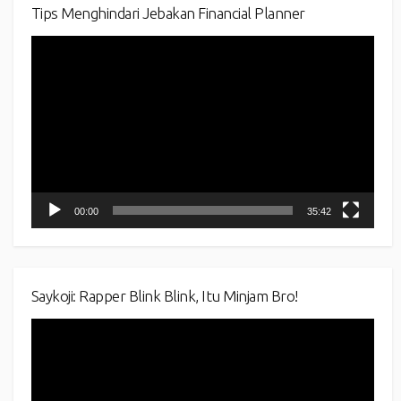
Tips Menghindari Jebakan Financial Planner
Video
Player
00:00
35:42
Saykoji: Rapper Blink Blink, Itu Minjam Bro!
Video
Player