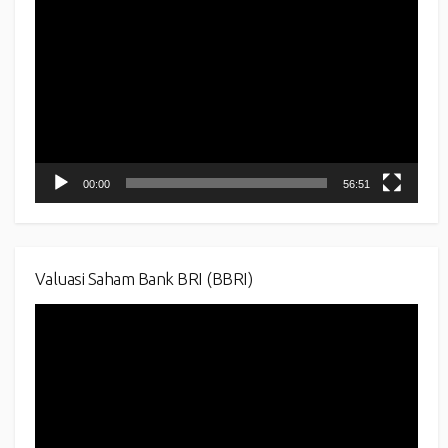
Player
00:00
56:51
Valuasi Saham Bank BRI (BBRI)
Video
Player