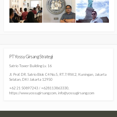
PT Yossy Girsang Strategi
Satrio Tower Building Lv. 16
Jl. Prof. DR. Satrio Blok C4 No.5, RT.7/RW.2, Kuningan, Jakarta
Selatan, DKI Jakarta 12950
+62 21 50897243 / +628113863330,
https://www.yossygirsang.com, info@yossygirsang.com