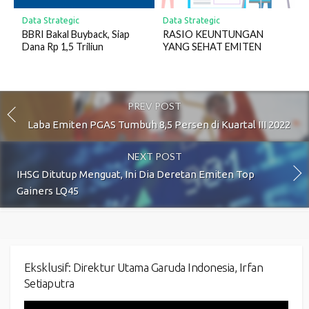
Data Strategic
Data Strategic
BBRI Bakal Buyback, Siap
RASIO KEUNTUNGAN
Dana Rp 1,5 Triliun
YANG SEHAT EMITEN
PREV POST
Laba Emiten PGAS Tumbuh 8,5 Persen di Kuartal III 2022
NEXT POST
IHSG Ditutup Menguat, Ini Dia Deretan Emiten Top
Gainers LQ45
Eksklusif: Direktur Utama Garuda Indonesia, Irfan
Setiaputra
Video