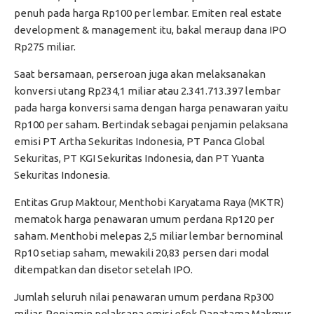
penuh pada harga Rp100 per lembar. Emiten real estate
development & management itu, bakal meraup dana IPO
Rp275 miliar.
Saat bersamaan, perseroan juga akan melaksanakan
konversi utang Rp234,1 miliar atau 2.341.713.397 lembar
pada harga konversi sama dengan harga penawaran yaitu
Rp100 per saham. Bertindak sebagai penjamin pelaksana
emisi PT Artha Sekuritas Indonesia, PT Panca Global
Sekuritas, PT KGI Sekuritas Indonesia, dan PT Yuanta
Sekuritas Indonesia.
Entitas Grup Maktour, Menthobi Karyatama Raya (MKTR)
mematok harga penawaran umum perdana Rp120 per
saham. Menthobi melepas 2,5 miliar lembar bernominal
Rp10 setiap saham, mewakili 20,83 persen dari modal
ditempatkan dan disetor setelah IPO.
Jumlah seluruh nilai penawaran umum perdana Rp300
miliar. Penjamin pelaksana emisi efek Danatama Makmur,