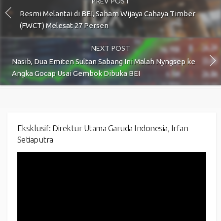
PREV POST
Resmi Melantai di BEI, Saham Wijaya Cahaya Timber
(FWCT) Melesat 27 Persen
NEXT POST
Nasib, Dua Emiten Sultan Sabang Ini Malah Nyngsep ke
Angka Gocap Usai Gembok Dibuka BEI
Eksklusif: Direktur Utama Garuda Indonesia, Irfan
Setiaputra
Video
Player