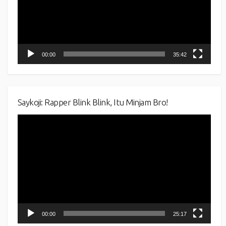
00:00
35:42
Saykoji: Rapper Blink Blink, Itu Minjam Bro!
Video
Player
00:00
25:17