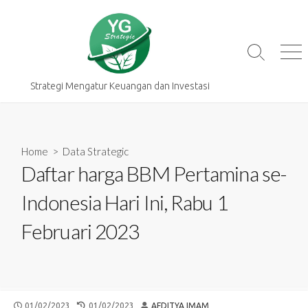
Skip
to
content
Search
Me
Toggle
Strategi Mengatur Keuangan dan Investasi
Home
>
Data Strategic
Daftar harga BBM Pertamina se-
Indonesia Hari Ini, Rabu 1
Februari 2023
PUBLISHED
LAST
AUTHOR
01/02/2023
01/02/2023
AFDITYA IMAM